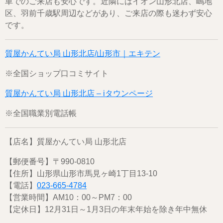
車でのご来店も安心です。近隣にはイオン山形北店、嶋地
区、羽前千歳駅周辺などがあり、ご来店の際も迷わず安心
です。
質屋かんてい局 山形北店/山形市｜エキテン
※全国ショップ口コミサイト
質屋かんてい局 山形北店 – iタウンページ
※全国職業別電話帳
【店名】質屋かんてい局 山形北店
【郵便番号】〒990-0810
【住所】山形県山形市馬見ヶ崎1丁目13-10
【電話】
023-665-4784
【営業時間】AM10：00～PM7：00
【定休日】12月31日～1月3日の年末年始を除き年中無休