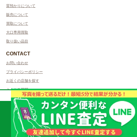
質預かりについて
販売について
買取について
大口専用買取
取り扱い品目
CONTACT
お問い合わせ
プライバシーポリシー
お近くの店舗を探す
よくある質問
取扱商品・査定についてのご質問はお気軽に！
質屋かんてい局 山
023-665-4784
形北店
【受付時間】10:00 - 19:00
直通
スマートフォンの方はタップして発信できます。