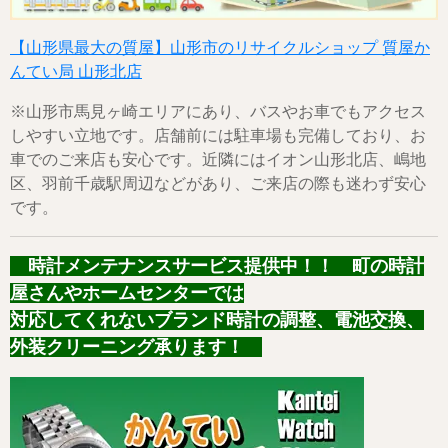
【山形県最大の質屋】山形市のリサイクルショップ 質屋か
んてい局 山形北店
※山形市馬見ヶ崎エリアにあり、バスやお車でもアクセス
しやすい立地です。店舗前には駐車場も完備しており、お
車でのご来店も安心です。近隣にはイオン山形北店、嶋地
区、羽前千歳駅周辺などがあり、ご来店の際も迷わず安心
です。
時計メンテナンスサービス提供中！！ 町の時計
屋さんやホームセンターでは
対応してくれないブランド時計の調整、電池交換、
外装クリーニング承ります！