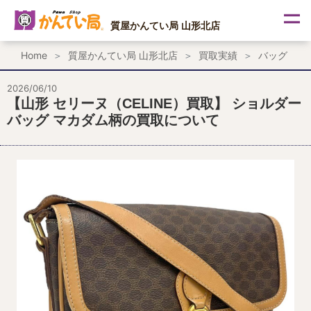
内
容
質屋かんてい局 山形北店
を
ス
Home
質屋かんてい局 山形北店
買取実績
バッグ
キ
ッ
プ
2026/06/10
【山形 セリーヌ（CELINE）買取】 ショルダー
バッグ マカダム柄の買取について