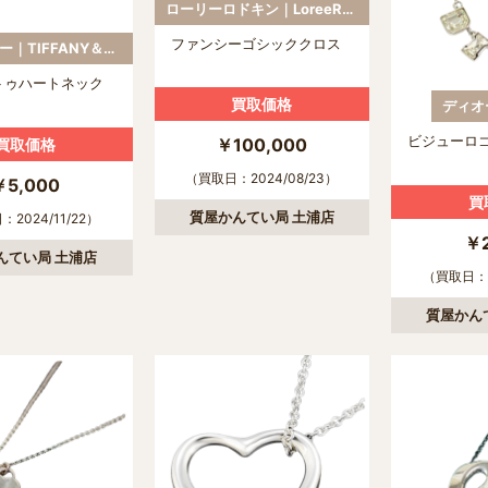
ローリーロドキン｜LoreeRodkin
ファンシーゴシッククロス
ティファニー｜TIFFANY＆CO.
トゥハートネック
買取価格
ディオー
ビジューロ
￥100,000
買取価格
（買取日：2024/08/23）
￥5,000
買
質屋かんてい局 土浦店
2024/11/22）
￥2
んてい局 土浦店
（買取日：2
質屋かん