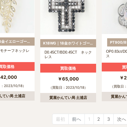
K18YG｜18金イエローゴールド
PT900/
K18WG｜18金ホワイトゴールド
フモチーフネックレ
OP0.83ct/
D0.45CT/BD0.45CT ネック
ス
レス
買取価格
買
買取価格
42,000
￥2
￥65,000
2023/10/18）
（買取日：2
（買取日：2023/10/18）
んてい局 土浦店
質屋かん
質屋かんてい局 土浦店
最初
前へ
1
2
3
次へ