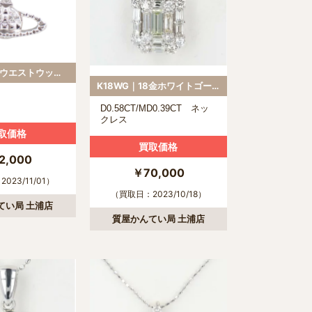
ヴィヴィアンウエストウッド｜Vivienne Westwooⅾ
K18WG｜18金ホワイトゴールド
D0.58CT/MD0.39CT ネッ
クレス
取価格
買取価格
2,000
￥70,000
023/11/01）
（買取日：2023/10/18）
てい局 土浦店
質屋かんてい局 土浦店