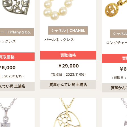
シャネル｜CHANEL
｜Tiffany＆Co.
シャネル
パールネックレス
ネックレス
ロングチェ
買取価格
買取価格
買
￥29,000
￥6,000
￥6
（買取日：2023/11/06）
2023/11/15）
（買取日：2
質屋かんてい局 土浦店
んてい局 土浦店
質屋かん