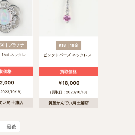
850｜プラチナ
K18｜18金
D0.15ct ネックレ
ピンクトパーズ ネックレス
取価格
買取価格
2,000
￥18,000
023/10/18）
（買取日：2023/10/18）
てい局 土浦店
質屋かんてい局 土浦店
最後