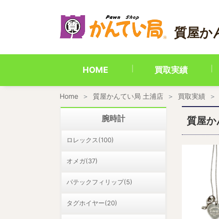
内
容
を
質屋か
ス
キ
ッ
プ
HOME
買取実績
Home
質屋かんてい局 土浦店
買取実績
腕時計
質屋か
ロレックス(100)
オメガ(37)
パテックフィリップ(5)
タグホイヤー(20)