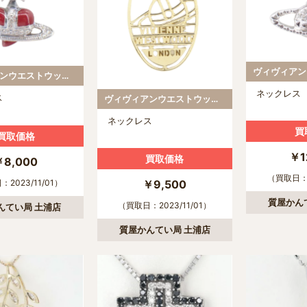
ヴィヴィアンウエストウッド｜Vivienne Westwooⅾ
ネックレス
ス
ヴィヴィアンウエストウッド｜Vivienne Westwooⅾ
ネックレス
買
買取価格
￥1
買取価格
￥8,000
（買取日：2
2023/11/01）
￥9,500
質屋かん
（買取日：2023/11/01）
んてい局 土浦店
質屋かんてい局 土浦店