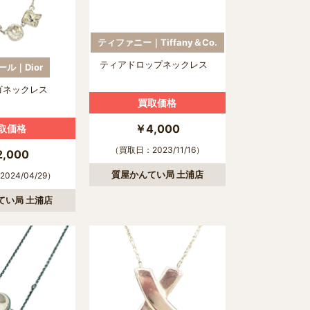
ティファニー｜Tiffany＆Co.
ティアドロップネックレス
ル｜Dior
ゴネックレス
買取価格
￥4,000
取価格
（買取日：2023/11/16）
,000
質屋かんてい局 土浦店
024/04/29）
てい局 土浦店