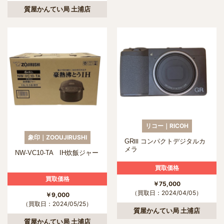
質屋かんてい局 土浦店
リコー｜RICOH
象印｜ZOOUJIRUSHI
GRⅢ コンパクトデジタルカ
メラ
NW-VC10-TA IH炊飯ジャー
買取価格
買取価格
￥75,000
（買取日：2024/04/05）
￥9,000
（買取日：2024/05/25）
質屋かんてい局 土浦店
質屋かんてい局 土浦店