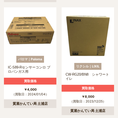
パロマ｜Paloma
リクシル｜LIXIL
IC-S89-Rセンサーコンロ プ
ロパンガス用
CW-RG20/BN8 シャワート
イレ
買取価格
買取価格
￥4,000
（買取日：2024/01/04）
￥8,000
（買取日：2023/12/25）
質屋かんてい局 土浦店
質屋かんてい局 土浦店