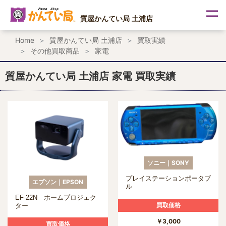
内
容
質屋かんてい局 土浦店
を
ス
Home
質屋かんてい局 土浦店
買取実績
キ
その他買取商品
家電
ッ
プ
質屋かんてい局 土浦店 家電 買取実績
ソニー｜SONY
プレイステーションポータブ
エプソン｜EPSON
ル
EF-22N ホームプロジェク
買取価格
ター
￥3,000
買取価格