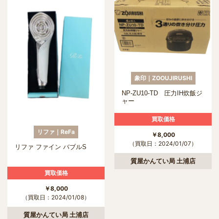
象印｜ZOOUJIRUSHI
NP-ZU10-TD 圧力IH炊飯ジ
ャー
買取価格
リファ｜ReFa
￥8,000
（買取日：2024/01/07）
リファ ファイン バブルS
質屋かんてい局 土浦店
買取価格
￥8,000
（買取日：2024/01/08）
質屋かんてい局 土浦店