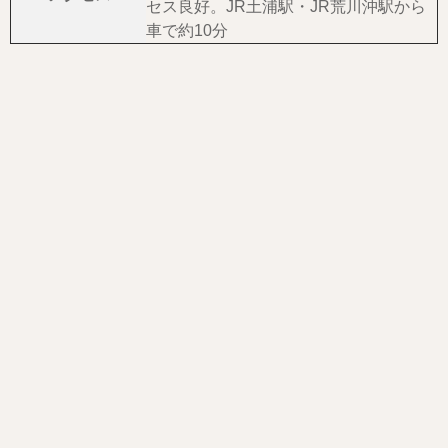
セス良好。JR土浦駅・JR荒川沖駅から
車で約10分