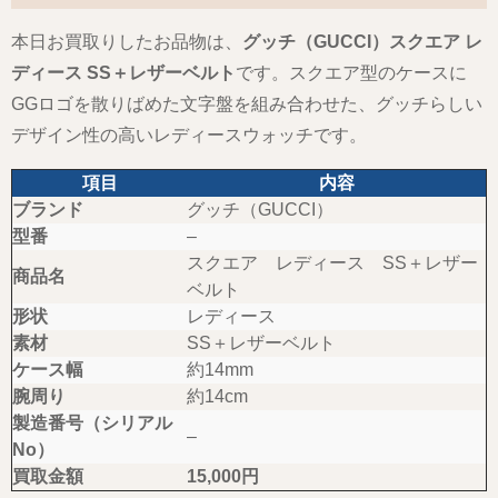
本日お買取りしたお品物は、
グッチ（GUCCI）スクエア レ
ディース SS＋レザーベルト
です。スクエア型のケースに
GGロゴを散りばめた文字盤を組み合わせた、グッチらしい
デザイン性の高いレディースウォッチです。
項目
内容
ブランド
グッチ（GUCCI）
型番
–
スクエア レディース SS＋レザー
商品名
ベルト
形状
レディース
素材
SS＋レザーベルト
ケース幅
約14mm
腕周り
約14cm
製造番号（シリアル
–
No）
買取金額
15,000円