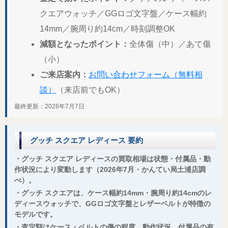
クエアウォッチ／GGロゴ文字盤／ケース幅約
14mm／腕周り約14cm／時刻調整OK
減額となったポイント：
全体傷（中）／あて傷
（小）
ご来店案内：
お問い合わせフォーム（無料相
談）
（来店前でもOK）
最終更新：2026年7月7日
グッチ スクエア レディース 要約
・グッチ スクエア レディースの買取相場は状態・付属品・動
作状況により変動します（2026年7月・かんてい局土浦店調
べ）。
・グッチ スクエアは、ケース幅約14mm・腕周り約14cmのレ
ディースウォッチで、GGロゴ文字盤とレザーベルトが特徴の
モデルです。
・査定額はケース・ベルトの傷の程度、動作状況、付属品の有