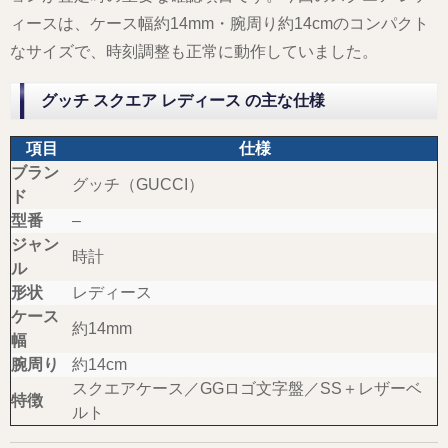
ィースは、ケース幅約14mm・腕周り約14cmのコンパクト
なサイズで、時刻調整も正常に動作していました。
グッチ スクエア レディース の主な仕様
項目
仕様
ブラン
グッチ（GUCCI）
ド
型番
–
ジャン
時計
ル
形状
レディース
ケース
約14mm
幅
腕周り
約14cm
スクエアケース／GGロゴ文字盤／SS＋レザーベ
特徴
ルト