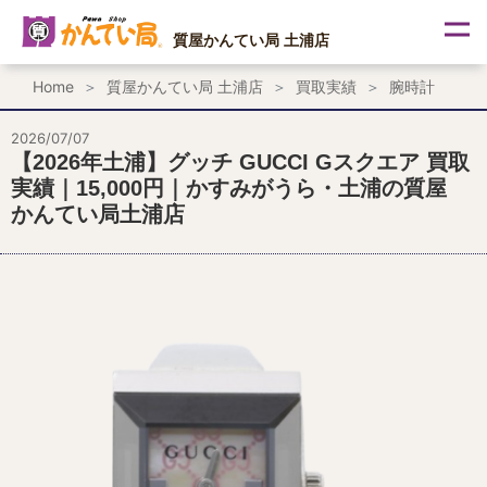
内
容
質屋かんてい局 土浦店
を
ス
Home
質屋かんてい局 土浦店
買取実績
腕時計
キ
ッ
プ
2026/07/07
【2026年土浦】グッチ GUCCI Gスクエア 買取
実績｜15,000円｜かすみがうら・土浦の質屋
かんてい局土浦店