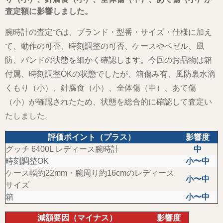
査定額に影響しました。
腕時計の査定では、ブランド・型番・サイズ・仕様に加え
て、動作の可否、時刻調整の可否、ケースやベゼル、風
防、バンドの状態を細かく確認します。今回のお品物は箱
付属、時刻調整OKの状態でしたが、箱傷み有、風防裏水滴
くもり（小）、針腐食（小）、全体傷（中）、あて傷
（小）が確認されたため、状態を総合的に確認して査定い
たしました。
評価ポイント（プラス）
影響度
グッチ 6400L レディース腕時計
中
時刻調整OK
小〜中
ケース幅約22mm・腕周り約16cmのレディース
小〜中
サイズ
箱
小〜中
減額要因（マイナス）
影響度