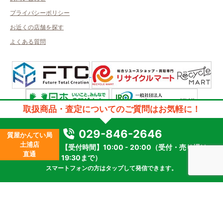
プライバシーポリシー
お近くの店舗を探す
よくある質問
取扱商品・査定についてのご質問はお気軽に！
許可管轄：茨城県公安委員会許可
古物商許可番号：第401180001684号／取得者名：有限会社べルージュ
029-846-2646
質屋かんてい局
質屋許可番号：401160000024
土浦店
【受付時間】10:00 - 20:00（受付・売り場は
2023 © kanteikyoku.jp allrights reseved.
直通
19:30まで）
スマートフォンの方はタップして発信できます。