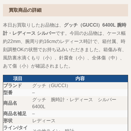
買取商品の詳細
本日お買取りしたお品物は、
グッチ（GUCCI）6400L 腕時
計・レディース シルバー
です。今回のお品物は、ケース幅
約22mm、腕周り約16cmのレディース時計で、箱付属、時
刻調整OKの状態でお持ち込みいただきました。箱傷み有、
風防裏水滴くもり（小）、針腐食（小）、全体傷（中）、
あて傷（小）が確認されました。
項目
内容
ブランド
グッチ（GUCCI）
型番
–
グッチ 腕時計・レディース シルバー
商品名
6400L
商品名補足
–
形状
レディース
ライン/タイ