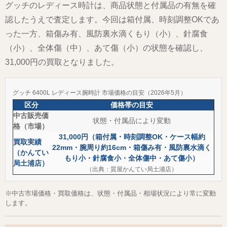
グッチのレディース時計は、商品状態と付属品の有無を確
認したうえで査定します。今回は箱付属、時刻調整OKであ
った一方、箱傷み有、風防裏水滴くもり（小）、針腐食
（小）、全体傷（中）、あて傷（小）の状態を確認し、
31,000円の買取となりました。
グッチ 6400L レディース腕時計 市場価格の目安（2026年5月）
区分
価格帯の目安
中古販売価
状態・付属品により変動
格（市場）
31,000円（箱付属・時刻調整OK・ケース幅約
買取実績
22mm・腕周り約16cm・箱傷み有・風防裏水滴く
（かんてい
もり小・針腐食小・全体傷中・あて傷小）
局土浦店）
（出典：質屋かんてい局土浦店）
※中古市場価格・買取価格は、状態・付属品・相場状況により常に変動
します。