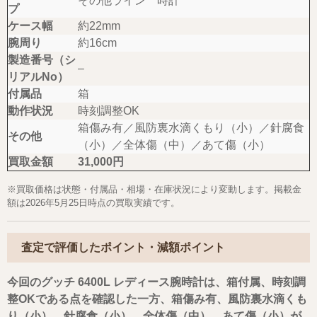
その他ライン 時計
プ
ケース幅
約22mm
腕周り
約16cm
製造番号（シ
–
リアルNo）
付属品
箱
動作状況
時刻調整OK
箱傷み有／風防裏水滴くもり（小）／針腐食
その他
（小）／全体傷（中）／あて傷（小）
買取金額
31,000円
※買取価格は状態・付属品・相場・在庫状況により変動します。掲載金
額は2026年5月25日時点の買取実績です。
査定で評価したポイント・減額ポイント
今回のグッチ 6400L レディース腕時計は、箱付属、時刻調
整OKである点を確認した一方、箱傷み有、風防裏水滴くも
り（小）、針腐食（小）、全体傷（中）、あて傷（小）が