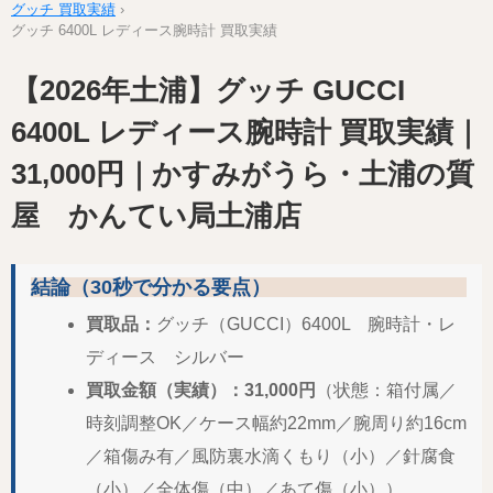
グッチ 買取実績
›
グッチ 6400L レディース腕時計 買取実績
【2026年土浦】グッチ GUCCI
6400L レディース腕時計 買取実績｜
31,000円｜かすみがうら・土浦の質
屋 かんてい局土浦店
結論（30秒で分かる要点）
買取品：
グッチ（GUCCI）6400L 腕時計・レ
ディース シルバー
買取金額（実績）：31,000円
（状態：箱付属／
時刻調整OK／ケース幅約22mm／腕周り約16cm
／箱傷み有／風防裏水滴くもり（小）／針腐食
（小）／全体傷（中）／あて傷（小））