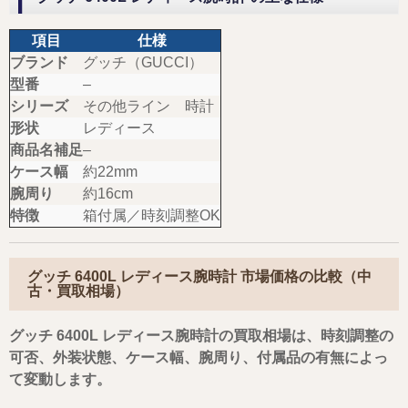
項目
仕様
ブランド
グッチ（GUCCI）
型番
–
シリーズ
その他ライン 時計
形状
レディース
商品名補足
–
ケース幅
約22mm
腕周り
約16cm
特徴
箱付属／時刻調整OK
グッチ 6400L レディース腕時計 市場価格の比較（中
古・買取相場）
グッチ 6400L レディース腕時計の買取相場は、時刻調整の
可否、外装状態、ケース幅、腕周り、付属品の有無によっ
て変動します。