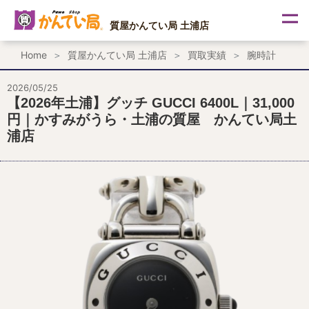
内
容
質屋かんてい局 土浦店
を
ス
Home
質屋かんてい局 土浦店
買取実績
腕時計
キ
ッ
プ
2026/05/25
【2026年土浦】グッチ GUCCI 6400L｜31,000
円｜かすみがうら・土浦の質屋 かんてい局土
浦店