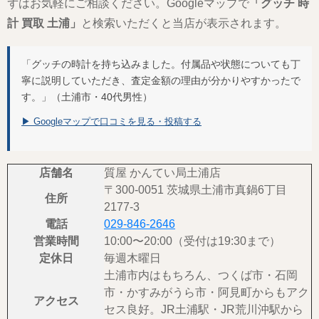
ずはお気軽にご相談ください。Googleマップで
「グッチ 時
計 買取 土浦」
と検索いただくと当店が表示されます。
「グッチの時計を持ち込みました。付属品や状態についても丁
寧に説明していただき、査定金額の理由が分かりやすかったで
す。」（土浦市・40代男性）
▶ Googleマップで口コミを見る・投稿する
店舗名
質屋 かんてい局土浦店
〒300-0051 茨城県土浦市真鍋6丁目
住所
2177-3
電話
029-846-2646
営業時間
10:00〜20:00（受付は19:30まで）
定休日
毎週木曜日
土浦市内はもちろん、つくば市・石岡
市・かすみがうら市・阿見町からもアク
アクセス
セス良好。JR土浦駅・JR荒川沖駅から