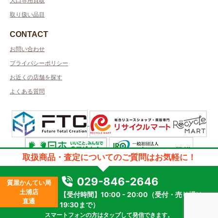
大口専用買取
取り扱い品目
CONTACT
お問い合わせ
プライバシーポリシー
お近くの店舗を探す
よくある質問
取扱商品・査定についてのご質問はお気軽に！
許可管轄：茨城県公安委員会許可
古物商許可番号：第401180001684号／取得者名：有限会社べルージュ
029-846-2646
質屋かんてい局
質屋許可番号：401160000024
土浦店
【受付時間】10:00 - 20:00（受付・売り場は
2023 © kanteikyoku.jp allrights reseved.
直通
19:30まで）
スマートフォンの方はタップして発信できます。