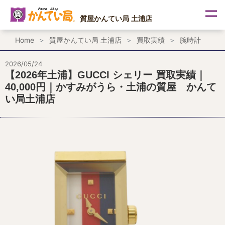
内
容
質屋かんてい局 土浦店
を
ス
Home
質屋かんてい局 土浦店
買取実績
腕時計
キ
ッ
プ
2026/05/24
【2026年土浦】GUCCI シェリー 買取実績｜
40,000円｜かすみがうら・土浦の質屋 かんて
い局土浦店