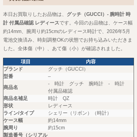
本日お買取りしたお品物は、
グッチ（GUCCI）- 腕時計 時
計 付属品確認 レディース
です。今回のお品物は、ケース幅
約14mm、腕周り約15cmのレディース時計で、2026年5月
電池交換済み、時刻調整OKの状態でお持ち込みいただきま
した。全体傷（中）、あて傷（小）が確認されました。
項目
内容
ブランド
グッチ（GUCCI）
型番
–
- 時計 グッチ 腕時計 - 時計
商品名
付属品確認
商品名補足
時計 QZ
形状
レディース
ライン/タイプ
シェリー（リボン）（時計）
ケース幅
約14mm
腕周り
約15cm
製造番号（シリアル