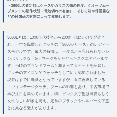
・3600Lの査定額はケースやガラスの傷の程度、クオーツムー
ブメントの動作状態（電池切れの有無）、そして箱や保証書な
どの付属品の有無によって変動します。
3600Lとは：
1990年代後半から2000年代にかけて発売さ
れ、一世を風靡したグッチの「3600シリーズ」のレディー
スモデルです。最大の特徴は、一度見たら忘れられないシ
ンボリックな「G」マークをかたどったスクエアベゼルで
す。当時のブランドブームと相まって大ヒットを記録し、
グッチのアイコン的ウォッチとして広く認知されました。
現在はすでに廃番となっていますが、近年再燃している
「ヴィンテージグッチ」ブームの影響もあり、中古市場で
再び注目を集めています。特にピンク文字盤は可愛らしく
女性らしい印象を与え、定番のブラックやシルバー文字盤
とは異なる魅力があります。