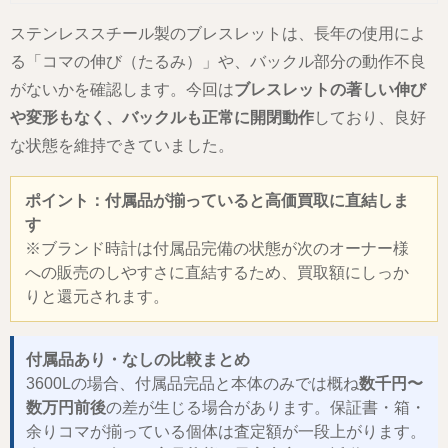
ステンレススチール製のブレスレットは、長年の使用によ
る「コマの伸び（たるみ）」や、バックル部分の動作不良
がないかを確認します。今回は
ブレスレットの著しい伸び
や変形もなく、バックルも正常に開閉動作
しており、良好
な状態を維持できていました。
ポイント：付属品が揃っていると高価買取に直結しま
す
※ブランド時計は付属品完備の状態が次のオーナー様
への販売のしやすさに直結するため、買取額にしっか
りと還元されます。
付属品あり・なしの比較まとめ
3600Lの場合、付属品完品と本体のみでは概ね
数千円〜
数万円前後
の差が生じる場合があります。保証書・箱・
余りコマが揃っている個体は査定額が一段上がります。