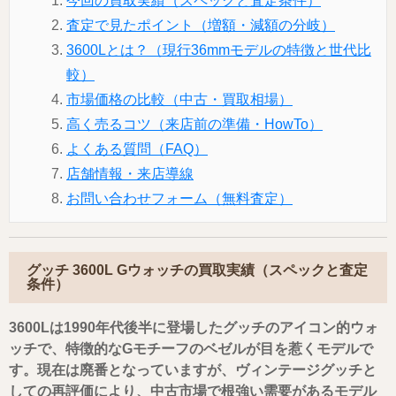
今回の買取実績（スペックと査定条件）
査定で見たポイント（増額・減額の分岐）
3600Lとは？（現行36mmモデルの特徴と世代比
較）
市場価格の比較（中古・買取相場）
高く売るコツ（来店前の準備・HowTo）
よくある質問（FAQ）
店舗情報・来店導線
お問い合わせフォーム（無料査定）
グッチ 3600L Gウォッチの買取実績（スペックと査定
条件）
3600Lは1990年代後半に登場したグッチのアイコン的ウォ
ッチで、特徴的なGモチーフのベゼルが目を惹くモデルで
す。現在は廃番となっていますが、ヴィンテージグッチと
しての再評価により、中古市場で根強い需要があるモデル