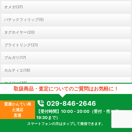
オメガ(37)
パテックフィリップ(5)
タグホイヤー(20)
ブライトリング(21)
ブルガリ(17)
カルティエ(16)
セイコー(48)
取扱商品・査定についてのご質問はお気軽に！
カシオ(33)
029-846-2646
質屋かんてい局
ガガミラノ(13)
土浦店
【受付時間】10:00 - 20:00（受付・売り場は
直通
19:30まで）
パネライ(11)
スマートフォンの方はタップして発信できます。