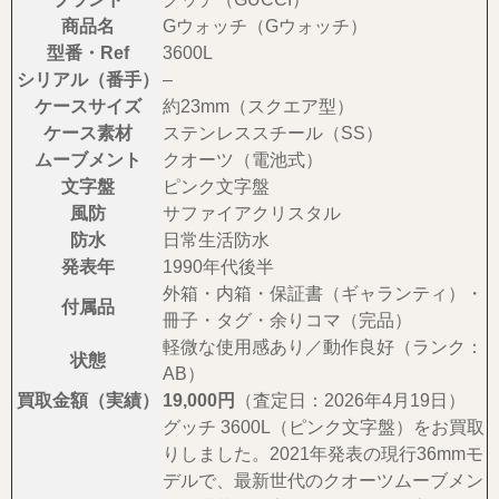
商品名
Gウォッチ（Gウォッチ）
型番・Ref
3600L
シリアル（番手）
–
ケースサイズ
約23mm（スクエア型）
ケース素材
ステンレススチール（SS）
ムーブメント
クオーツ（電池式）
文字盤
ピンク文字盤
風防
サファイアクリスタル
防水
日常生活防水
発表年
1990年代後半
外箱・内箱・保証書（ギャランティ）・
付属品
冊子・タグ・余りコマ（完品）
軽微な使用感あり／動作良好（ランク：
状態
AB）
買取金額（実績）
19,000円
（査定日：2026年4月19日）
グッチ 3600L（ピンク文字盤）をお買取
りしました。2021年発表の現行36mmモ
デルで、最新世代のクオーツムーブメン