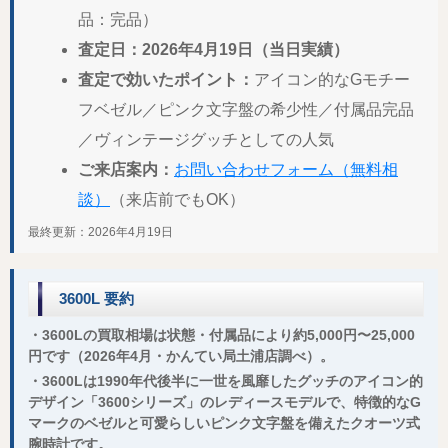
品：完品）
査定日：2026年4月19日（当日実績）
査定で効いたポイント：
アイコン的なGモチー
フベゼル／ピンク文字盤の希少性／付属品完品
／ヴィンテージグッチとしての人気
ご来店案内：
お問い合わせフォーム（無料相
談）
（来店前でもOK）
最終更新：2026年4月19日
3600L 要約
・3600Lの買取相場は状態・付属品により約5,000円〜25,000
円です（2026年4月・かんてい局土浦店調べ）。
・3600Lは1990年代後半に一世を風靡したグッチのアイコン的
デザイン「3600シリーズ」のレディースモデルで、特徴的なG
マークのベゼルと可愛らしいピンク文字盤を備えたクオーツ式
腕時計です。