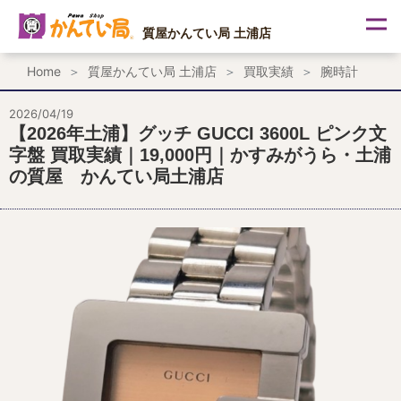
内
容
質屋かんてい局 土浦店
を
ス
Home
質屋かんてい局 土浦店
買取実績
腕時計
キ
ッ
プ
2026/04/19
【2026年土浦】グッチ GUCCI 3600L ピンク文
字盤 買取実績｜19,000円｜かすみがうら・土浦
の質屋 かんてい局土浦店