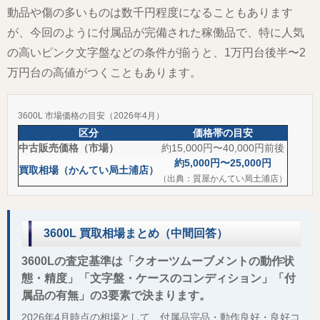
動品や傷の多いものは数千円程度になることもあります
が、今回のように付属品が完備された稼働品で、特に人気
の高いピンク文字盤などの条件が揃うと、1万円台後半〜2
万円台の高値がつくこともあります。
3600L 市場価格の目安（2026年4月）
区分
価格帯の目安
中古販売価格（市場）
約15,000円〜40,000円前後
約5,000円〜25,000円
買取相場（かんてい局土浦店）
（出典：質屋かんてい局土浦店）
3600L 買取相場まとめ（中間回答）
3600Lの査定基準は「クオーツムーブメントの動作状
態・精度」「文字盤・ケースのコンディション」「付
属品の有無」の3要素で決まります。
2026年4月時点の相場として、付属品完品・動作良好・良好コ