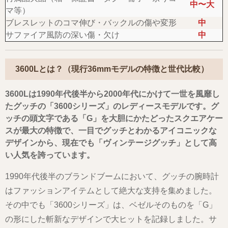
中〜大
マ等）
ブレスレットのコマ伸び・バックルの傷や変形
中
サファイア風防の深い傷・欠け
中
3600Lとは？（現行36mmモデルの特徴と世代比較）
3600Lは1990年代後半から2000年代にかけて一世を風靡し
たグッチの「3600シリーズ」のレディースモデルです。グ
ッチの頭文字である「G」を大胆にかたどったスクエアケー
スが最大の特徴で、一目でグッチとわかるアイコニックな
デザインから、現在でも「ヴィンテージグッチ」として高
い人気を誇っています。
1990年代後半のブランドブームにおいて、グッチの腕時計
はファッションアイテムとして絶大な支持を集めました。
その中でも「3600シリーズ」は、ベゼルそのものを「G」
の形にした斬新なデザインで大ヒットを記録しました。サ