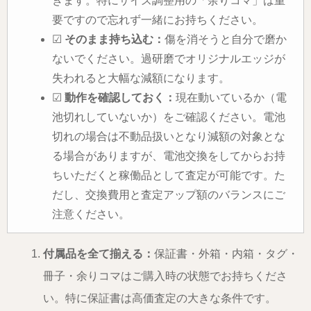
きます。特にサイズ調整用の「余りコマ」は重
要ですので忘れず一緒にお持ちください。
☑
そのまま持ち込む：
傷を消そうと自分で磨か
ないでください。過研磨でオリジナルエッジが
失われると大幅な減額になります。
☑
動作を確認しておく：
現在動いているか（電
池切れしていないか）をご確認ください。電池
切れの場合は不動品扱いとなり減額の対象とな
る場合がありますが、電池交換をしてからお持
ちいただくと稼働品として査定が可能です。た
だし、交換費用と査定アップ額のバランスにご
注意ください。
付属品を全て揃える：
保証書・外箱・内箱・タグ・
冊子・余りコマはご購入時の状態でお持ちくださ
い。特に保証書は高価査定の大きな条件です。