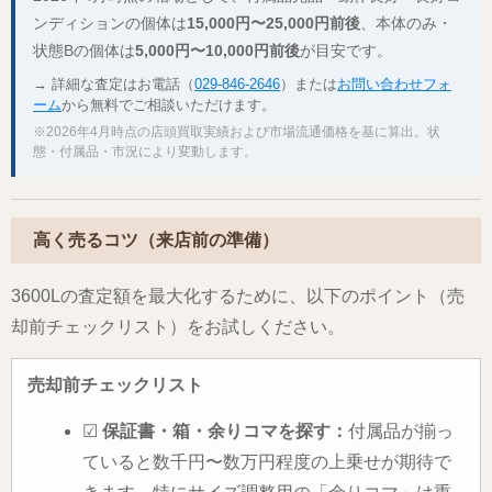
ンディションの個体は
15,000円〜25,000円前後
、本体のみ・
状態Bの個体は
5,000円〜10,000円前後
が目安です。
→ 詳細な査定はお電話（
029-846-2646
）または
お問い合わせフォ
ーム
から無料でご相談いただけます。
※2026年4月時点の店頭買取実績および市場流通価格を基に算出。状
態・付属品・市況により変動します。
高く売るコツ（来店前の準備）
3600Lの査定額を最大化するために、以下のポイント（売
却前チェックリスト）をお試しください。
売却前チェックリスト
☑
保証書・箱・余りコマを探す：
付属品が揃っ
ていると数千円〜数万円程度の上乗せが期待で