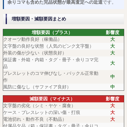
余りコマも含めた完品状態が最高査定への近道
です。
増額要因・減額要因まとめ
増額要因（プラス）
影響度
クオーツ動作良好（稼働品）
大
文字盤の良好な状態（人気のピンク文字盤）
大
外装の傷が少ない（状態良好）
大
保証書・外箱・内箱・タグ・冊子・余りコマ完
大
品
ブレスレットのコマ伸びなし・バックル正常動
中
作
風防に傷なし（サファイア良好）
中
減額要因（マイナス）
影響度
文字盤の劣化（シミ・ヤケ・腐食）
大
ケース・ブレスレットの深い傷・打痕
大
電池切れ・動作不良（不動品）
大
付属品欠品（箱・保証書・タグ・冊子・余りコ