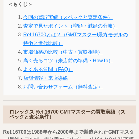
＜もくじ＞
今回の買取実績（スペックと査定条件）
査定で見たポイント（増額・減額の分岐）
Ref.16700とは？（GMTマスターI最終モデルの
特徴と世代比較）
市場価格の比較（中古・買取相場）
高く売るコツ（来店前の準備・HowTo）
よくある質問（FAQ）
店舗情報・来店導線
お問い合わせフォーム（無料査定）
ロレックス Ref.16700 GMTマスターの買取実績（ス
ペックと査定条件）
Ref.16700は1988年から2000年まで製造されたGMTマスタ