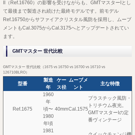
II（Ref.16760）の影響を受けながらも、GMTマスターIとし
て最後まで製造され続けた最終モデルです。前モデル
Ref.16750からサファイアクリスタル風防を採用し、ムーブ
メントもCal.3075からCal.3175へとアップデートされてい
ます。
GMTマスター 世代比較
GMTマスター 世代比較（1675 vs 16750 vs 16700 vs 16710 vs
126710BLRO）
製造
ケー
ムーブメ
型番
主な特徴
年
ス径
ント
1960
プラスチック風防・
年
トリチウム夜光。
Ref.1675
頃〜
40mm
Cal.1575
GMTマスターIの定
1980
番ヴィンテージ
年頃
1981
クイックチェンジ機