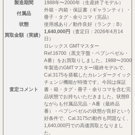
製造期間
1988年〜2000年（生産終了モデル）
外箱・内箱・保証書（ギャランティ）・
付属品
冊子・タグ・余りコマ（完品）
状態
使用感あり／動作良好（ランク：B）
1,640,000円
（査定日：2026年4月14
買取金額（実績）
日）
ロレックス GMTマスター
Ref.16700（黒文字盤・ペプシベゼル・
A番）をお買取りしました。1988〜2000
年製造のGMTマスターI最終モデルで、
Cal.3175を搭載したカレンダークイック
チェンジ機能が特徴です。今回は保証
査定コメント
書・箱・タグ・冊子・余りコマを含む完
品状態でお持ちいただきました。状態B
ながらも付属品完品・A番（最終品
番）・ペプシベゼルの状態が良好という
好条件で、Cal.3175の動作も問題なく、
1,640,000円での高価買取となりまし
た。