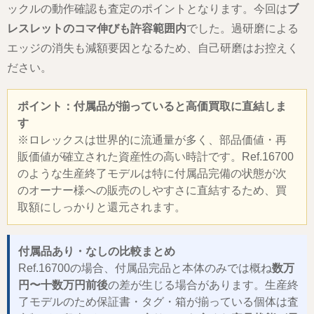
ックルの動作確認も査定のポイントとなります。今回は
ブ
レスレットのコマ伸びも許容範囲内
でした。過研磨による
エッジの消失も減額要因となるため、自己研磨はお控えく
ださい。
ポイント：付属品が揃っていると高価買取に直結しま
す
※ロレックスは世界的に流通量が多く、部品価値・再
販価値が確立された資産性の高い時計です。Ref.16700
のような生産終了モデルは特に付属品完備の状態が次
のオーナー様への販売のしやすさに直結するため、買
取額にしっかりと還元されます。
付属品あり・なしの比較まとめ
Ref.16700の場合、付属品完品と本体のみでは概ね
数万
円〜十数万円前後
の差が生じる場合があります。生産終
了モデルのため保証書・タグ・箱が揃っている個体は査