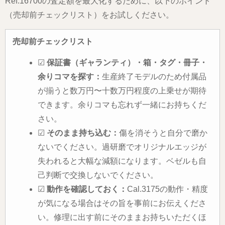
Ref.16700の査定額を最大化するために、以下のポイント
（売却前チェックリスト）をお試しください。
売却前チェックリスト
☑
保証書（ギャランティ）・箱・タグ・冊子・
余りコマを探す：
生産終了モデルのため付属品
が揃うと数万円〜十数万円程度の上乗せが期待
できます。余りコマも忘れず一緒にお持ちくだ
さい。
☑
そのまま持ち込む：
傷を消そうと自分で磨か
ないでください。過研磨でオリジナルエッジが
失われると大幅な減額になります。ベゼルも自
己判断で交換しないでください。
☑
動作を確認しておく：
Cal.3175の動作・精度
が気になる場合はその旨を事前にお伝えくださ
い。修理に出す前にそのままお持ちいただくほ