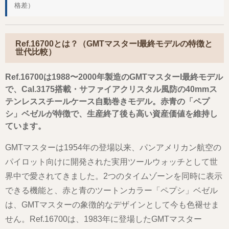
格差）
Ref.16700とは？（GMTマスターI最終モデルの特徴と
世代比較）
Ref.16700は1988〜2000年製造のGMTマスターI最終モデル
で、Cal.3175搭載・サファイアクリスタル風防の40mmス
テンレススチールケース自動巻きモデル。赤青の「ペプ
シ」ベゼルが特徴で、生産終了後も高い資産価値を維持し
ています。
GMTマスターは1954年の登場以来、パンアメリカン航空の
パイロット向けに開発された実用ツールウォッチとして世
界中で愛されてきました。2つのタイムゾーンを同時に表示
できる機能と、赤と青のツートンカラー「ペプシ」ベゼル
は、GMTマスターの象徴的なデザインとして今も色褪せま
せん。Ref.16700は、1983年に登場したGMTマスター