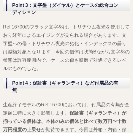
Point 3：文字盤（ダイヤル）とケースの総合コン
ディション
Ref.16700のブラック文字盤は、トリチウム夜光を使用して
おり経年によるエイジングが見られる場合があります。文
字盤への傷・トリチウム夜光の劣化・インデックスの曇り
は減額対象となります。今回の個体は状態Bながら文字盤の
状態は許容範囲内で、ケースの傷も研磨で対処できるレベ
ルのものでした。
Point 4：保証書（ギャランティ）など付属品の有
無
生産終了モデルのRef.16700においては、付属品の有無が査
定額に特に大きく影響します。
保証書（ギャランティ）が
揃っている個体は、本体のみの個体と比べて数万円〜十数
万円程度の上乗せ
が期待できます。今回は外箱・内箱・保