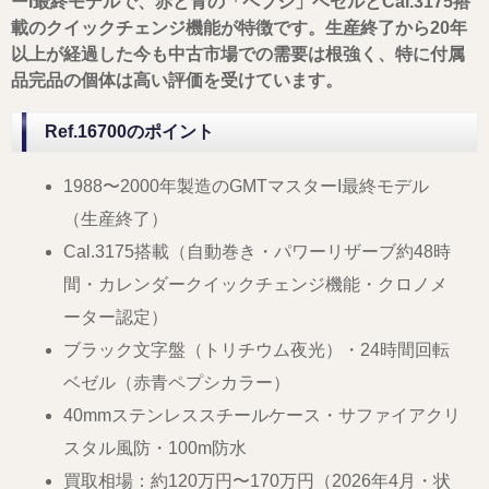
ーI最終モデルで、赤と青の「ペプシ」ベゼルとCal.3175搭
載のクイックチェンジ機能が特徴です。生産終了から20年
以上が経過した今も中古市場での需要は根強く、特に付属
品完品の個体は高い評価を受けています。
Ref.16700のポイント
1988〜2000年製造のGMTマスターI最終モデル
（生産終了）
Cal.3175搭載（自動巻き・パワーリザーブ約48時
間・カレンダークイックチェンジ機能・クロノメ
ーター認定）
ブラック文字盤（トリチウム夜光）・24時間回転
ベゼル（赤青ペプシカラー）
40mmステンレススチールケース・サファイアクリ
スタル風防・100m防水
買取相場：約120万円〜170万円（2026年4月・状