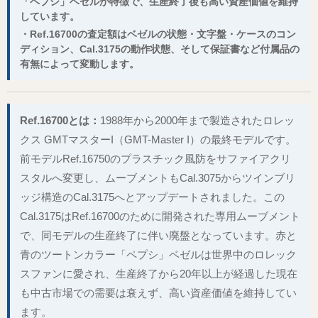
「ペプシ」ベゼルが特徴で、生産終了後も高い資産価値を維持
しています。
・Ref.16700の査定額はベゼルの状態・文字盤・ケースのコン
ディション、Cal.3175の動作状態、そして保証書など付属品の
有無によって変動します。
Ref.16700とは：
1988年から2000年まで製造されたロレッ
クス GMTマスターI（GMT-Master I）の最終モデルです。
前モデルRef.16750のプラスチック風防をサファイアクリ
スタルへ変更し、ムーブメントもCal.3075からツインブリ
ッジ構造のCal.3175へとアップデートされました。この
Cal.3175はRef.16700のために開発された専用ムーブメント
で、同モデルの生産終了に伴い廃盤となっています。赤と
青のツートンカラー「ペプシ」ベゼルは世界中のロレック
スファンに愛され、生産終了から20年以上が経過した現在
も中古市場での需要は衰えず、高い資産価値を維持してい
ます。