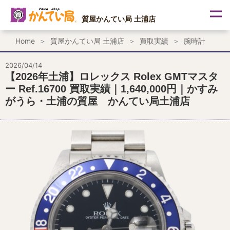
内
容
質屋かんてい局 土浦店
を
ス
Home
質屋かんてい局 土浦店
買取実績
腕時計
キ
ッ
プ
2026/04/14
【2026年土浦】ロレックス Rolex GMTマスタ
ー Ref.16700 買取実績｜1,640,000円｜かすみ
がうら・土浦の質屋 かんてい局土浦店