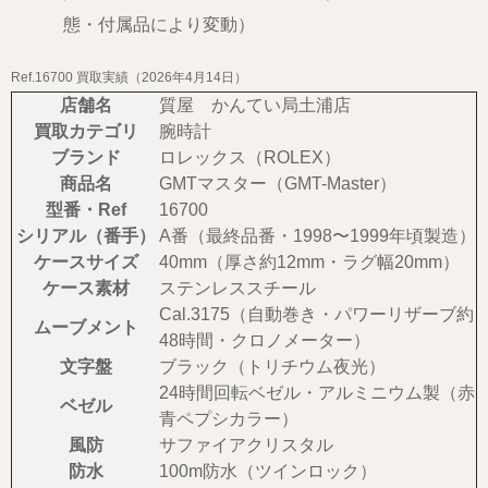
態・付属品により変動）
Ref.16700 買取実績（2026年4月14日）
店舗名
質屋 かんてい局土浦店
買取カテゴリ
腕時計
ブランド
ロレックス（ROLEX）
商品名
GMTマスター（GMT-Master）
型番・Ref
16700
シリアル（番手）
A番（最終品番・1998〜1999年頃製造）
ケースサイズ
40mm（厚さ約12mm・ラグ幅20mm）
ケース素材
ステンレススチール
Cal.3175（自動巻き・パワーリザーブ約
ムーブメント
48時間・クロノメーター）
文字盤
ブラック（トリチウム夜光）
24時間回転ベゼル・アルミニウム製（赤
ベゼル
青ペプシカラー）
風防
サファイアクリスタル
防水
100m防水（ツインロック）