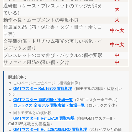
過研磨（ケース・ブレスレットのエッジが消え
大
ている）
動作不良・ムーブメントの精度不良
大
付属品欠品（箱・保証書・タグ・冊子・余りコ
中〜大
マ等）
文字盤の傷・トリチウム夜光の著しい劣化・イ
中〜大
ンデックス曇り
ブレスレットのコマ伸び・バックルの傷や変形
中
サファイア風防の深い傷・欠け
中
関連記事：
▼ このページの上位ページ（相場全体像）
→
GMTマスター Ref.16700 買取相場
（同モデルの相場・状態別レ
ンジ）
→
GMTマスター 買取相場・実績一覧
（GMTマスター全モデル）
→
ロレックス 全モデル 買取実績・相場一覧
（ロレックス全体）
▼ 同系モデルとの横比較
→
GMTマスターII Ref.16710 買取相場
（後継GMTマスターII・
Cal.3185搭載との価格差）
→
GMTマスターII Ref.126710BLRO 買取相場
（現行ペプシとの価