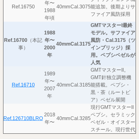
年〜
Ref.16750
40mm
Cal.3075
能追加。後期よりサ
1988
ファイア風防採用
年頃
GMTマスターI最終
1988
モデル。サファイア
Ref.16700
（本記
年〜
風防・Cal.3175（ツ
40mm
Cal.3175
事）
2000
インブリッジ）採
年
用。ペプシベゼルが
人気
GMTマスターII。
1989
GMT針独立調整機
年〜
Ref.16710
40mm
Cal.3185
能搭載。ペプシ・
2007
黒・茶（ルートビ
年
ア）ベゼル展開
現行GMTマスターII
2018
ペプシ。セラミック
Ref.126710BLRO
40mm
Cal.3285
年〜
ベゼル・オイスター
スチール。現行世代