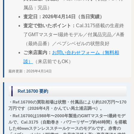
属品：完品）
査定日：2026年4月14日（当日実績）
査定で効いたポイント：
Cal.3175搭載の生産終
了GMTマスターI最終モデル／付属品完品／A番
（最終品番）／ペプシベゼルの状態良好
ご来店案内：
お問い合わせフォーム（無料相
談）
（来店前でもOK）
最終更新：2026年4月14日
Ref.16700 要約
・Ref.16700の買取相場は状態・付属品により約120万円〜170
万円です（2026年4月・かんてい局土浦店調べ）。
・Ref.16700は1988年〜2000年製造のGMTマスターI最終モデ
ルで、Cal.3175（自動巻き・パワーリザーブ約48時間）を搭載
した40mmステンレススチールケースのモデルです。赤青の