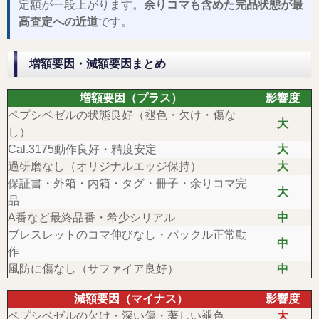
定額が一段上がります。
余りコマも含めた完品状態が最
高査定への近道
です。
増額要因・減額要因まとめ
増額要因（プラス）
影響度
ペプシベゼルの状態良好（褪色・欠け・傷な
大
し）
Cal.3175動作良好・精度安定
大
過研磨なし（オリジナルエッジ保持）
大
保証書・外箱・内箱・タグ・冊子・余りコマ完
大
品
A番など最終品番・希少シリアル
中
ブレスレットのコマ伸びなし・バックル正常動
中
作
風防に傷なし（サファイア良好）
中
減額要因（マイナス）
影響度
ペプシベゼルの欠け・深い傷・著しい褪色
大