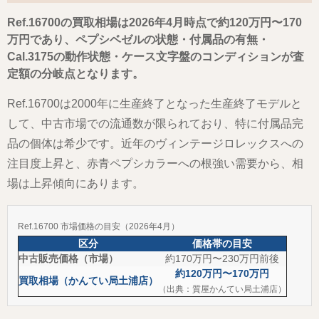
Ref.16700の買取相場は2026年4月時点で約120万円〜170
万円であり、ペプシベゼルの状態・付属品の有無・
Cal.3175の動作状態・ケース文字盤のコンディションが査
定額の分岐点となります。
Ref.16700は2000年に生産終了となった生産終了モデルと
して、中古市場での流通数が限られており、特に付属品完
品の個体は希少です。近年のヴィンテージロレックスへの
注目度上昇と、赤青ペプシカラーへの根強い需要から、相
場は上昇傾向にあります。
Ref.16700 市場価格の目安（2026年4月）
区分
価格帯の目安
中古販売価格（市場）
約170万円〜230万円前後
約120万円〜170万円
買取相場（かんてい局土浦店）
（出典：質屋かんてい局土浦店）