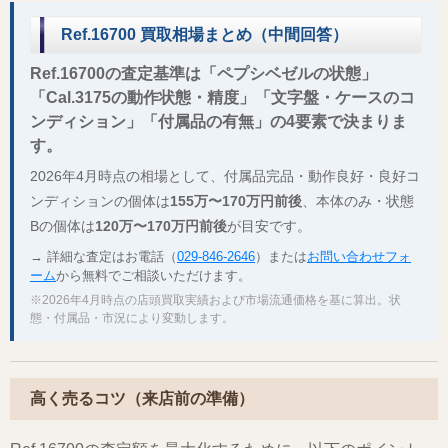
Ref.16700 買取相場まとめ（中間回答）
Ref.16700の査定基準は「ペプシベゼルの状態」
「Cal.3175の動作状態・精度」「文字盤・ケースのコ
ンディション」「付属品の有無」の4要素で決まりま
す。
2026年4月時点の相場として、付属品完品・動作良好・良好コ
ンディションの個体は
155万〜170万円前後
、本体のみ・状態
Bの個体は
120万〜170万円前後
が目安です。
→ 詳細な査定はお電話（
029-846-2646
）または
お問い合わせフォ
ーム
から無料でご相談いただけます。
※2026年4月時点の店頭買取実績および市場流通価格を基に算出。状
態・付属品・市況により変動します。
高く売るコツ（来店前の準備）