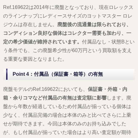
Ref.169622は2014年に廃盤となっており、現在ロレックス
のラインナップにレディースサイズのヨットマスター ロレ
ジウムは存在しません。
廃盤後の流通量は限られており、
コンディション良好な個体はコレクター需要も加わり、一
定の希少価値が維持されています。
付属品なし・状態Bとい
う条件でも、この廃盤希少性が60万円という買取額を支え
る重要な要因となりました。
Point 4：付属品（保証書・箱等）の有無
廃盤モデルのRef.169622においても、
保証書・外箱・内
箱・余りコマなど付属品の有無は査定額に影響
します。廃
盤から年数が経過しているため付属品が揃っている個体は
少なく、付属品完備の場合は本体のみと比べてさらに上乗
せが期待できます。今回は本体のみのお持ち込みでした
が、もし付属品が揃っていた場合はより高い査定額が期待