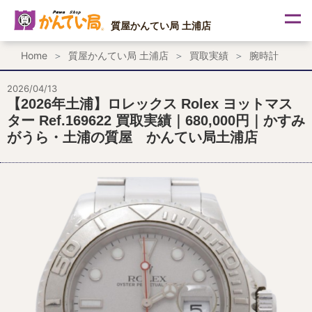
内
容
質屋かんてい局 土浦店
を
ス
Home
質屋かんてい局 土浦店
買取実績
腕時計
キ
ッ
プ
2026/04/13
【2026年土浦】ロレックス Rolex ヨットマス
ター Ref.169622 買取実績｜680,000円｜かすみ
がうら・土浦の質屋 かんてい局土浦店