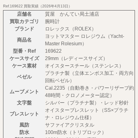
Ref.169622 買取実績（2026年4月13日）
店舗名
質屋 かんてい局土浦店
買取カテゴリ
腕時計
ブランド
ロレックス（ROLEX）
ヨットマスター ロレジウム（Yacht-
商品名
Master Rolesium）
型番・Ref
169622
ケースサイズ
29mm（レディースサイズ）
ケース素材
オイスタースチール（ステンレス）
プラチナ製（立体エンボス加工・両方向
ベゼル
回転ベゼル）
Cal.2235（自動巻き・パワーリザーブ約
ムーブメント
48時間・クロノメーター認定）
文字盤
シルバー（プラチナ製）・レッド秒針
オイスターブレスレット（SS×プラチ
ブレスレット
ナ・ロレジウム仕様）
風防
サファイアクリスタル
防水
100m防水（トリプロック）