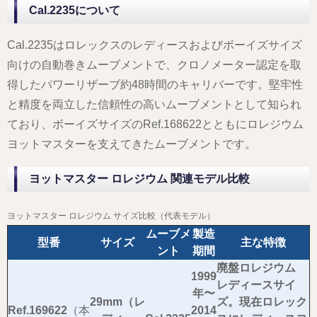
Cal.2235について
Cal.2235はロレックスのレディースおよびボーイズサイズ
向けの自動巻きムーブメントで、クロノメーター認定を取
得したパワーリザーブ約48時間のキャリバーです。堅牢性
と精度を両立した信頼性の高いムーブメントとして知られ
ており、ボーイズサイズのRef.168622とともにロレジウム
ヨットマスターを支えてきたムーブメントです。
ヨットマスター ロレジウム 関連モデル比較
ヨットマスター ロレジウム サイズ比較（代表モデル）
ムーブメ
製造
型番
サイズ
主な特徴
ント
期間
廃盤ロレジウム
1999
レディースサイ
年〜
29mm（レ
ズ。現在ロレック
Ref.169622
（本
2014