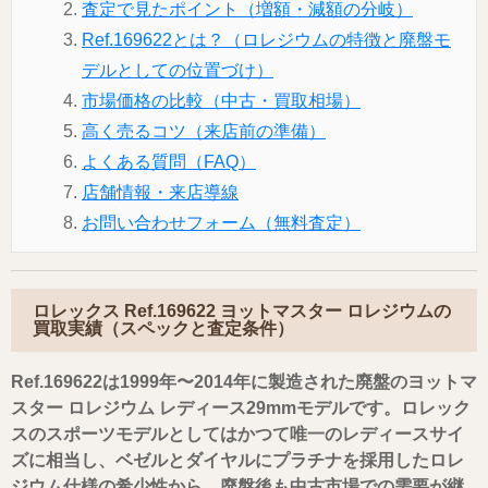
査定で見たポイント（増額・減額の分岐）
Ref.169622とは？（ロレジウムの特徴と廃盤モ
デルとしての位置づけ）
市場価格の比較（中古・買取相場）
高く売るコツ（来店前の準備）
よくある質問（FAQ）
店舗情報・来店導線
お問い合わせフォーム（無料査定）
ロレックス Ref.169622 ヨットマスター ロレジウムの
買取実績（スペックと査定条件）
Ref.169622は1999年〜2014年に製造された廃盤のヨットマ
スター ロレジウム レディース29mmモデルです。ロレック
スのスポーツモデルとしてはかつて唯一のレディースサイ
ズに相当し、ベゼルとダイヤルにプラチナを採用したロレ
ジウム仕様の希少性から、廃盤後も中古市場での需要が継