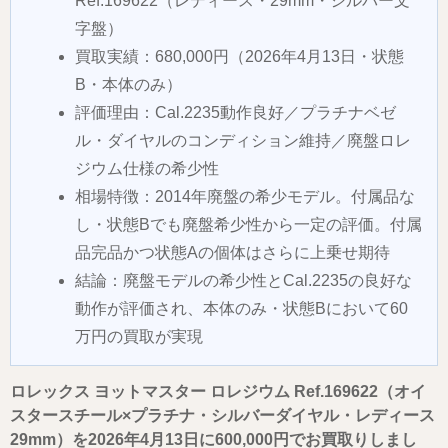
Ref.169622（レディース・29mm・シルバー文
字盤）
買取実績：680,000円（2026年4月13日・状態
B・本体のみ）
評価理由：Cal.2235動作良好／プラチナベゼ
ル・ダイヤルのコンディション維持／廃盤ロレ
ジウム仕様の希少性
相場特徴：2014年廃盤の希少モデル。付属品な
し・状態Bでも廃盤希少性から一定の評価。付属
品完品かつ状態Aの個体はさらに上乗せ期待
結論：廃盤モデルの希少性とCal.2235の良好な
動作が評価され、本体のみ・状態Bにおいて60
万円の買取が実現
ロレックス ヨットマスター ロレジウム Ref.169622（オイ
スタースチール×プラチナ・シルバーダイヤル・レディース
29mm）を2026年4月13日に600,000円でお買取りしまし