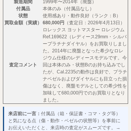
製造期間
1999年〜2014年（廃盤）
付属品
本体のみ（付属品なし）
状態
使用感あり・動作良好（ランク：B）
買取金額（実績）
680,000円
（査定日：2026年4月13日）
ロレックス ヨットマスター ロレジウム
Ref.169622（レディース29mm・シルバ
ープラチナダイヤル）をお買取りしまし
た。2014年に廃盤となった希少なロレ
ジウム仕様のレディースモデルです。今
査定コメント
回は本体のみ・状態Bのお持ち込みでし
たが、Cal.2235の動作は良好で、プラチ
ナベゼルおよびダイヤルにも目立った損
傷はなく、廃盤モデルとしての希少性を
加味して680,000円でのお買取りとなり
ました。
来店前に一言：
付属品（箱・保証書・コマ・タグ等）
と気になる点（傷・動作・ベゼルの状態等）を事前に
お伝えいただくと、来店時の査定がスムーズです。→