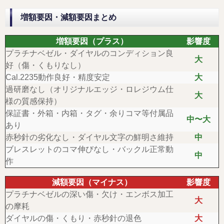
増額要因・減額要因まとめ
増額要因（プラス）
影響度
プラチナベゼル・ダイヤルのコンディション良
大
好（傷・くもりなし）
Cal.2235動作良好・精度安定
大
過研磨なし（オリジナルエッジ・ロレジウム仕
大
様の質感保持）
保証書・外箱・内箱・タグ・余りコマ等付属品
中〜大
あり
赤秒針の劣化なし・ダイヤル文字の鮮明さ維持
中
ブレスレットのコマ伸びなし・バックル正常動
中
作
減額要因（マイナス）
影響度
プラチナベゼルの深い傷・欠け・エンボス加工
大
の摩耗
ダイヤルの傷・くもり・赤秒針の退色
大