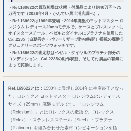
・Ref.169622の買取相場は状態・付属品により約40万円〜75
万円です（2026年4月・かんてい局土浦店調べ）。
・Ref.169622は1999年登場・2014年廃盤のヨットマスター ロ
レジウム レディース29mmモデルで、ケースとブレスレットに
オイスタースチール、ベゼルとダイヤルにプラチナを使用した
Cal.2235（自動巻き・パワーリザーブ約48時間）搭載の廃盤ラ
グジュアリースポーツウォッチです。
・Ref.169622の査定額はベゼル・ダイヤルのプラチナ部分の
コンディション、Cal.2235の動作状態、そして付属品の有無に
よって変動します。
Ref.169622とは：
1999年に登場し2014年に生産終了となっ
た、ロレックス ヨットマスター ロレジウムのレディース
サイズ（29mm）廃盤モデルです。「ロレジウム
（Rolesium）」とはロレックスの造語で、ロレックス
（Rolex）・ステンレススチール（Steel）・プラチナ
（Platinum）を組み合わせた素材コンビネーションを指