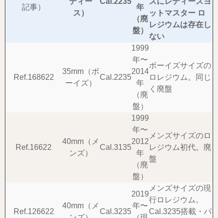
ディー
Cal.2235
スにレディースヨ
記事）
年
ス）
ットマスター ロ
（廃
レジウムは存在し
盤）
ない
1999
年〜
ボーイズサイズの
35mm（ボ
2014
Ref.168622
Cal.2235
ロレジウム。同じ
ーイズ）
年
く廃盤
（廃
盤）
1999
年〜
メンズサイズのロ
40mm（メ
2012
Ref.16622
Cal.3135
レジウム初代。廃
ンズ）
年
盤
（廃
盤）
メンズサイズの現
2019
行ロレジウム。
40mm（メ
年〜
Ref.126622
Cal.3235
Cal.3235搭載・パ
ンズ）
（現