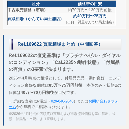
区分
価格帯の目安
中古販売価格（市場）
約70万円〜130万円前後
約40万円〜75万円
買取相場（かんてい局土浦店）
（出典：質屋かんてい局土浦店）
Ref.169622 買取相場まとめ（中間回答）
Ref.169622の査定基準は「プラチナベゼル・ダイヤル
のコンディション」「Cal.2235の動作状態」「付属品
の有無」の3要素で決まります。
2026年4月時点の相場として、付属品完品・動作良好・コンデ
ィション良好な個体は
65万〜75万円前後
、本体のみ・状態Bの
個体は
40万〜70万円前後
が目安です。
→ 詳細な査定はお電話（
029-846-2646
）または
お問い合わせフォ
ーム
から無料でご相談いただけます。
※2026年4月時点の店頭買取実績および市場流通価格を基に算出。状
態・付属品・市況により変動します。