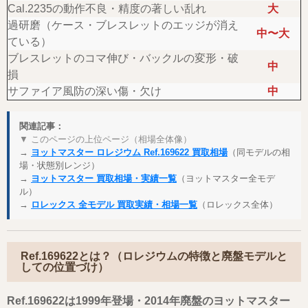
Cal.2235の動作不良・精度の著しい乱れ
大
過研磨（ケース・ブレスレットのエッジが消え
中〜大
ている）
ブレスレットのコマ伸び・バックルの変形・破
中
損
サファイア風防の深い傷・欠け
中
関連記事：
▼ このページの上位ページ（相場全体像）
→
ヨットマスター ロレジウム Ref.169622 買取相場
（同モデルの相
場・状態別レンジ）
→
ヨットマスター 買取相場・実績一覧
（ヨットマスター全モデ
ル）
→
ロレックス 全モデル 買取実績・相場一覧
（ロレックス全体）
Ref.169622とは？（ロレジウムの特徴と廃盤モデルと
しての位置づけ）
Ref.169622は1999年登場・2014年廃盤のヨットマスター