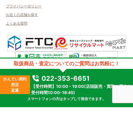
プライバシーポリシー
お近くの店舗を探す
よくある質問
取扱商品・査定についてのご質問はお気軽に！
許可管轄：宮城県公安委員会
古物商許可番号：第241060000728号／取得者名：株式会社ブロードアイ
022-353-6651
かんてい局利
質屋許可番号：第221040000005号／取得者名：株式会社ブロードアイ
府店
【受付時間】10:00 - 19:00(店頭販売・買取・質入れ
2023 © kanteikyoku.jp allrights reseved.
直通
受付時間10:00-18:45)
スマートフォンの方はタップして発信できます。