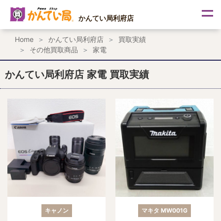
内
容
かんてい局利府店
を
ス
Home
かんてい局利府店
買取実績
キ
その他買取商品
家電
ッ
プ
かんてい局利府店 家電 買取実績
キャノン
マキタ MW001G