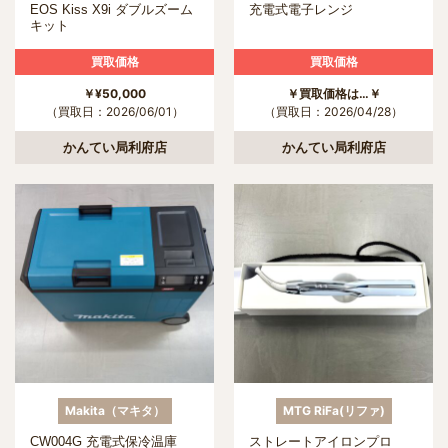
EOS Kiss X9i ダブルズーム
充電式電子レンジ
キット
買取価格
買取価格
￥¥50,000
￥買取価格は…￥
（買取日：2026/06/01）
（買取日：2026/04/28）
かんてい局利府店
かんてい局利府店
Makita（マキタ）
MTG RiFa(リファ)
CW004G 充電式保冷温庫
ストレートアイロンプロ