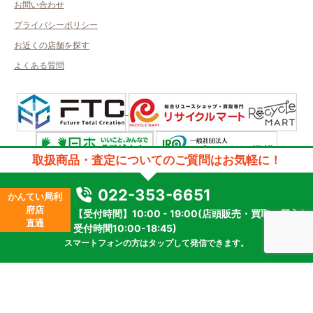
お問い合わせ
プライバシーポリシー
お近くの店舗を探す
よくある質問
取扱商品・査定についてのご質問はお気軽に！
許可管轄：宮城県公安委員会
古物商許可番号：第241060000728号／取得者名：株式会社ブロードアイ
022-353-6651
かんてい局利
質屋許可番号：第221040000005号／取得者名：株式会社ブロードアイ
府店
【受付時間】10:00 - 19:00(店頭販売・買取・質入れ
2023 © kanteikyoku.jp allrights reseved.
直通
受付時間10:00-18:45)
スマートフォンの方はタップして発信できます。