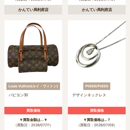
かんてい局利府店
かんてい局利府店
Louis Vuitton(ルイ・ヴィトン)
Pt900/Pt850
パピヨン30
デザインネックレス
買取価格
買取価格
￥買取金額は...￥
￥買取価格は…？
（買取日：2026/07/11）
（買取日：2026/07/09）