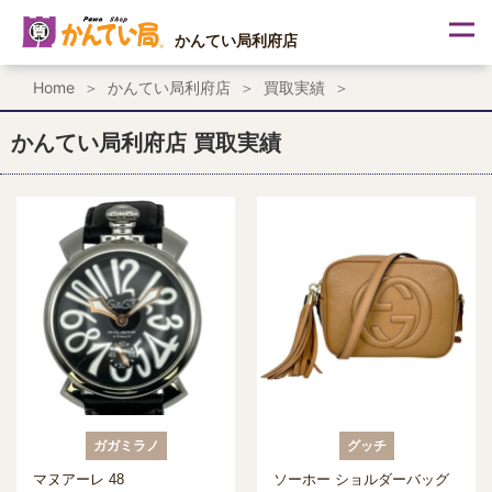
内
容
かんてい局利府店
を
ス
Home
かんてい局利府店
買取実績
キ
ッ
プ
かんてい局利府店 買取実績
ガガミラノ
グッチ
マヌアーレ 48
ソーホー ショルダーバッグ