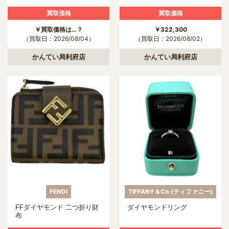
買取価格
買取価格
￥買取価格は…？
￥322,300
（買取日：2026/08/04）
（買取日：2026/08/02）
かんてい局利府店
かんてい局利府店
FENDI
TIFFANY＆Co.(ティファニー)
FFダイヤモンド 二つ折り財
ダイヤモンドリング
布