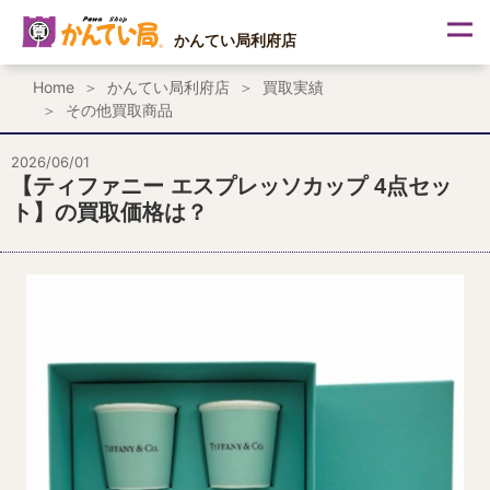
内
容
かんてい局利府店
を
ス
Home
かんてい局利府店
買取実績
キ
その他買取商品
ッ
プ
2026/06/01
【ティファニー エスプレッソカップ 4点セッ
ト】の買取価格は？