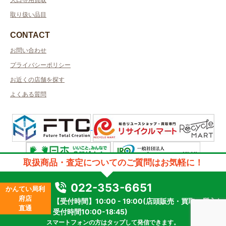
取り扱い品目
CONTACT
お問い合わせ
プライバシーポリシー
お近くの店舗を探す
よくある質問
取扱商品・査定についてのご質問はお気軽に！
許可管轄：宮城県公安委員会
古物商許可番号：第241060000728号／取得者名：株式会社ブロードアイ
022-353-6651
かんてい局利
質屋許可番号：第221040000005号／取得者名：株式会社ブロードアイ
府店
【受付時間】10:00 - 19:00(店頭販売・買取・質入れ
2023 © kanteikyoku.jp allrights reseved.
直通
受付時間10:00-18:45)
スマートフォンの方はタップして発信できます。