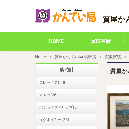
内
容
を
質屋か
ス
キ
ッ
プ
HOME
買取実績
Home
質屋かんてい局 名取店
買取実績
腕時計
質屋か
ロレックス(60)
オメガ(26)
パテックフィリップ(0)
タグホイヤー(23)