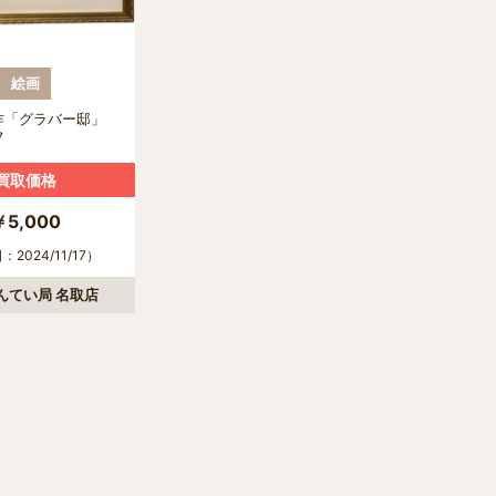
絵画
作「グラバー邸」
フ
買取価格
￥5,000
2024/11/17）
んてい局 名取店