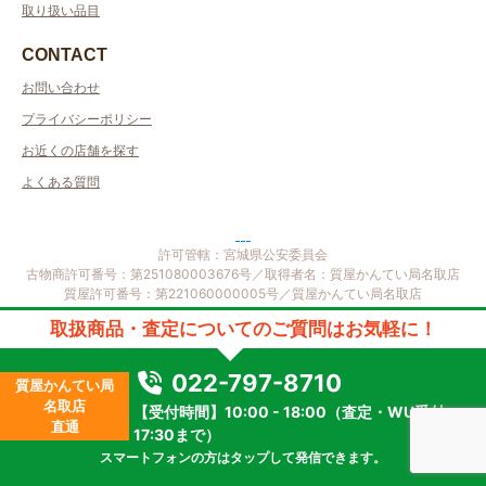
取り扱い品目
CONTACT
お問い合わせ
プライバシーポリシー
お近くの店舗を探す
よくある質問
取扱商品・査定についてのご質問はお気軽に！
許可管轄：宮城県公安委員会
古物商許可番号：第251080003676号／取得者名：質屋かんてい局名取店
022-797-8710
質屋かんてい局
質屋許可番号：第221060000005号／質屋かんてい局名取店
名取店
【受付時間】10:00 - 18:00（査定・WU受付
2023 © kanteikyoku.jp allrights reseved.
直通
17:30まで）
スマートフォンの方はタップして発信できます。