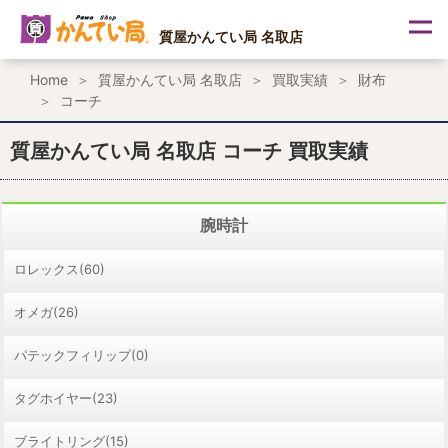
内
容
質屋かんてい局 名取店
を
ス
Home
質屋かんてい局 名取店
買取実績
財布
キ
コーチ
ッ
プ
質屋かんてい局 名取店 コーチ 買取実績
腕時計
ロレックス(60)
オメガ(26)
パテックフィリップ(0)
タグホイヤー(23)
ブライトリング(15)