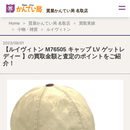
内
容
質屋かんてい局 名取店
を
ス
Home
質屋かんてい局 名取店
買取実績
キ
小物・雑貨
ルイヴィトン
ッ
プ
2023/09/01
【ルイヴィトン M76505 キャップ LV ゲットレ
ディー 】の買取金額と査定のポイントをご紹
介！