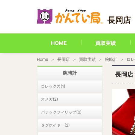
内
容
を
長岡店
ス
キ
ッ
プ
HOME
買取実績
Home
長岡店
買取実績
腕時計
ロレ
腕時計
長岡店
ロレックス(1)
オメガ(2)
パテックフィリップ(0)
タグホイヤー(2)