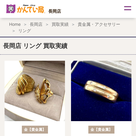
内
容
長岡店
を
ス
Home
長岡店
買取実績
貴金属・アクセサリー
キ
リング
ッ
プ
長岡店 リング 買取実績
金【貴金属】
金【貴金属】