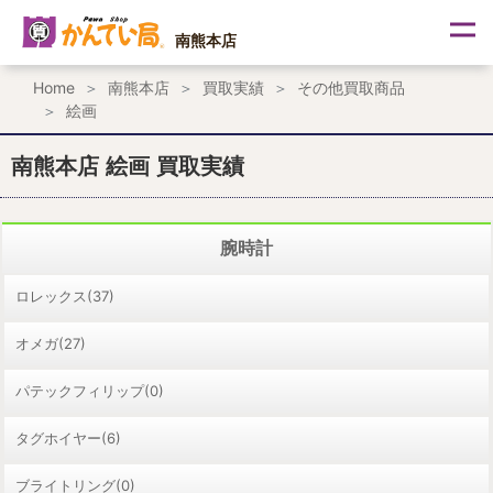
内
容
南熊本店
を
ス
Home
南熊本店
買取実績
その他買取商品
キ
絵画
ッ
プ
南熊本店 絵画 買取実績
腕時計
ロレックス(37)
オメガ(27)
パテックフィリップ(0)
タグホイヤー(6)
ブライトリング(0)