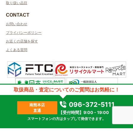
取り扱い品目
CONTACT
お問い合わせ
プライバシーポリシー
お近くの店舗を探す
よくある質問
取扱商品・査定についてのご質問はお気軽に！
許可管轄：熊本県公安委員会
古物商許可番号：第931020001326号／取得者名：株式会社英和実業
096-372-5111
南熊本店
2023 © kanteikyoku.jp allrights reseved.
直通
【受付時間】9:00 - 19:00
スマートフォンの方はタップして発信できます。