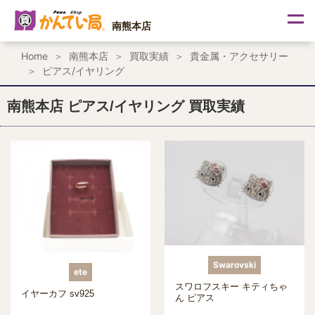
内
容
南熊本店
を
ス
Home
南熊本店
買取実績
貴金属・アクセサリー
キ
ピアス/イヤリング
ッ
プ
南熊本店 ピアス/イヤリング 買取実績
Swarovski
ete
スワロフスキー キティちゃ
イヤーカフ sv925
ん ピアス