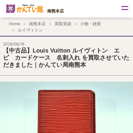
内
容
南熊本店
を
ス
Home
南熊本店
買取実績
小物・雑貨
キ
ルイヴィトン
ッ
プ
2026/06/16
【中古品】Louis Vuitton ルイヴィトン エ
ピ カードケース 名刺入れ を買取させていた
だきました｜かんてい局南熊本