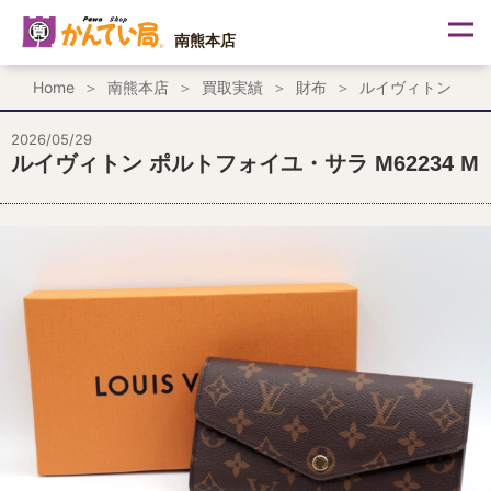
内
容
南熊本店
を
ス
Home
南熊本店
買取実績
財布
ルイヴィトン
キ
ッ
プ
2026/05/29
ルイヴィトン ポルトフォイユ・サラ M62234 M