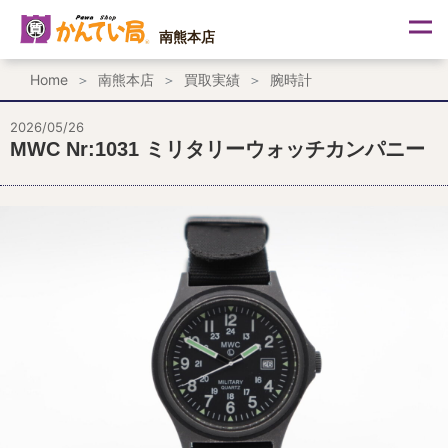
内
容
南熊本店
を
ス
Home
南熊本店
買取実績
腕時計
キ
ッ
プ
2026/05/26
MWC Nr:1031 ミリタリーウォッチカンパニー