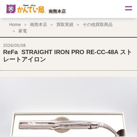
内
容
南熊本店
を
ス
Home
南熊本店
買取実績
その他買取商品
キ
家電
ッ
プ
2026/05/08
ReFa STRAIGHT IRON PRO RE-CC-48A スト
レートアイロン