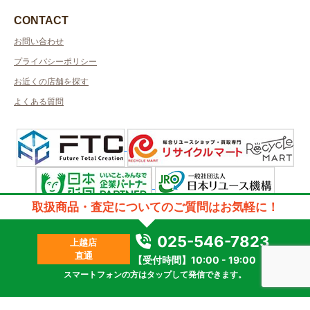
CONTACT
お問い合わせ
プライバシーポリシー
お近くの店舗を探す
よくある質問
取扱商品・査定についてのご質問はお気軽に！
許可管轄：新潟県公安委員会許可
古物商許可番号：第461010001269号／取得者名：株式会社デザート
質屋許可番号：第461350000023号／取得者名：株式会社デザート
025-546-7823
上越店
2023 © kanteikyoku.jp allrights reseved.
直通
【受付時間】10:00 - 19:00
スマートフォンの方はタップして発信できます。