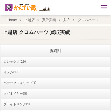
内
容
上越店
を
ス
Home
上越店
買取実績
財布
クロムハーツ
キ
ッ
プ
上越店 クロムハーツ 買取実績
腕時計
ロレックス(29)
オメガ(17)
パテックフィリップ(1)
タグホイヤー(5)
ブライトリング(1)