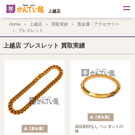
内
容
上越店
を
ス
Home
上越店
買取実績
貴金属・アクセサリー
キ
ブレスレット
ッ
プ
上越店 ブレスレット 買取実績
金【貴金属】
品位刻印なし ペンダントの
金【貴金属】
枠