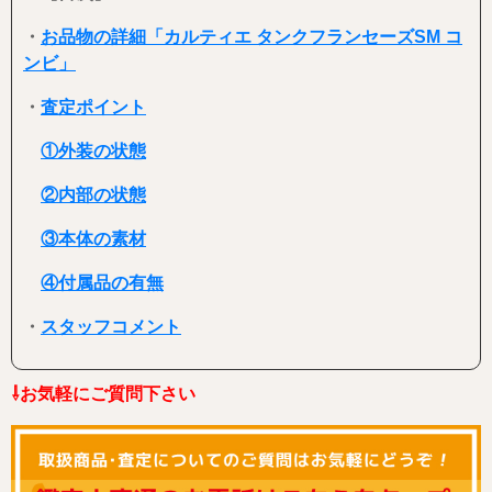
・
お品物の詳細「カルティエ タンクフランセーズSM コ
ンビ」
・
査定ポイント
①外装の状態
②内部の状態
③本体の素材
④付属品の有無
・
スタッフコメント
⇩お気軽にご質問下さい