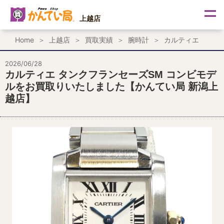
内
容
上越店
を
ス
Home
上越店
買取実績
腕時計
カルティエ
キ
ッ
プ
2026/06/28
カルティエ タンクフランセーズSM コンビモデ
ルをお買取りいたしました【かんてい局 新潟上
越店】