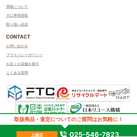
買取について
大口専用買取
取り扱い品目
CONTACT
お問い合わせ
プライバシーポリシー
お近くの店舗を探す
よくある質問
取扱商品・査定についてのご質問はお気軽に！
許可管轄：新潟県公安委員会許可
古物商許可番号：第461010001269号／取得者名：株式会社デザート
質屋許可番号：第461350000023号／取得者名：株式会社デザート
025-546-7823
上越店