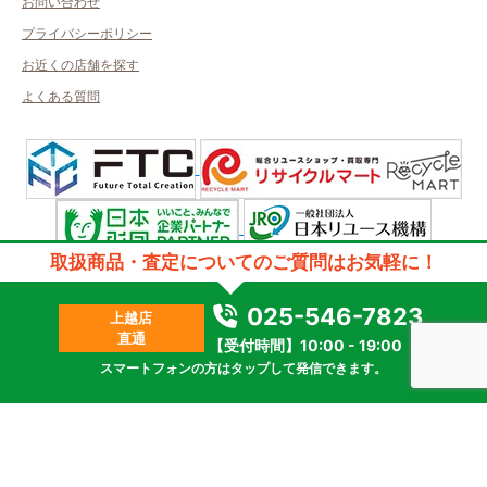
お問い合わせ
プライバシーポリシー
お近くの店舗を探す
よくある質問
取扱商品・査定についてのご質問はお気軽に！
許可管轄：新潟県公安委員会許可
古物商許可番号：第461010001269号／取得者名：株式会社デザート
質屋許可番号：第461350000023号／取得者名：株式会社デザート
025-546-7823
上越店
2023 © kanteikyoku.jp allrights reseved.
直通
【受付時間】10:00 - 19:00
スマートフォンの方はタップして発信できます。