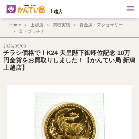
内
容
上越店
を
ス
Home
上越店
買取実績
貴金属・アクセサリー
キ
金・プラチナ
ッ
プ
2026/05/03
チラシ価格で！K24 天皇陛下御即位記念 10万
円金貨をお買取りしました！【かんてい局 新潟
上越店】