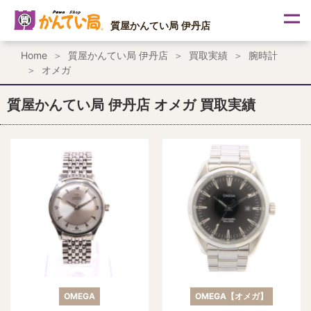
内
容
質屋かんてい局 伊丹店
を
ス
Home
質屋かんてい局 伊丹店
買取実績
腕時計
キ
オメガ
ッ
プ
質屋かんてい局 伊丹店 オメガ 買取実績
OMEGA
OMEGA【オメガ】