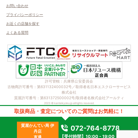
お問い合わせ
プライバシーポリシー
お近くの店舗を探す
よくある質問
許可管轄：兵庫県公安委員会
古物商許可番号：第631132400032号／取得者名日本エスクローサービス
株式会社
質屋許可番号：第631372500002号/取得者名株式会社アールティ
2023 © kanteikyoku.jp allrights reseved.
取扱商品・査定についてのご質問はお気軽に！
質屋かんてい局 伊
072-764-8778
丹店
【受付時間】10:00 - 19:00
直通