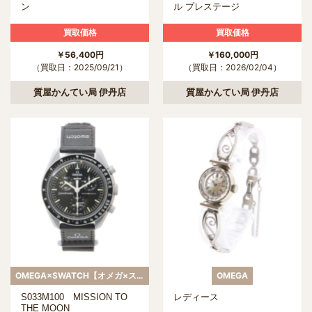
ン
ル プレステージ
買取価格
買取価格
￥56,400円
￥160,000円
（買取日：2025/09/21）
（買取日：2026/02/04）
質屋かんてい局 伊丹店
質屋かんてい局 伊丹店
OMEGA×SWATCH【オメガ×スウォッチ】
OMEGA
S033M100 MISSION TO
レディース
THE MOON