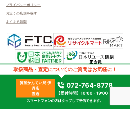
プライバシーポリシー
お近くの店舗を探す
よくある質問
許可管轄：兵庫県公安委員会
取扱商品・査定についてのご質問はお気軽に！
古物商許可番号：第631132400032号／取得者名日本エスクローサービス
株式会社
質屋かんてい局 伊
質屋許可番号：第631372500002号/取得者名株式会社アールティ
072-764-8778
丹店
2023 © kanteikyoku.jp allrights reseved.
【受付時間】10:00 - 19:00
直通
スマートフォンの方はタップして発信できます。