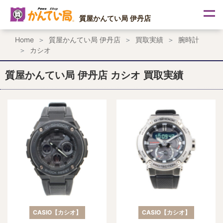
内
容
質屋かんてい局 伊丹店
を
ス
Home
質屋かんてい局 伊丹店
買取実績
腕時計
キ
カシオ
ッ
プ
質屋かんてい局 伊丹店 カシオ 買取実績
CASIO【カシオ】
CASIO【カシオ】