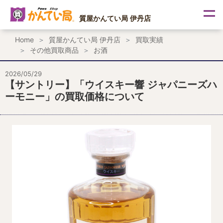
内
容
質屋かんてい局 伊丹店
を
ス
Home
質屋かんてい局 伊丹店
買取実績
キ
その他買取商品
お酒
ッ
プ
2026/05/29
【サントリー】「ウイスキー響 ジャパニーズハ
ーモニー」の買取価格について