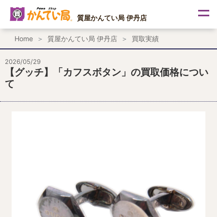
内
容
質屋かんてい局 伊丹店
を
ス
Home
質屋かんてい局 伊丹店
買取実績
キ
ッ
プ
2026/05/29
【グッチ】「カフスボタン」の買取価格につい
て