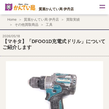
内
容
質屋かんてい局 伊丹店
を
ス
Home
質屋かんてい局 伊丹店
買取実績
キ
その他買取商品
工具
ッ
プ
2026/05/18
【マキタ】「DFOO1D充電式ドリル」について
ご紹介します