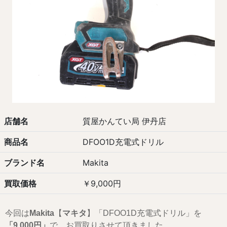
店舗名
質屋かんてい局 伊丹店
商品名
DFOO1D充電式ドリル
ブランド名
Makita
買取価格
￥9,000円
今回は
Makita
【
マキタ
】「DFOO1D充電式ドリル」を
「9,0
00円」
で、お買取りさせて頂きました。