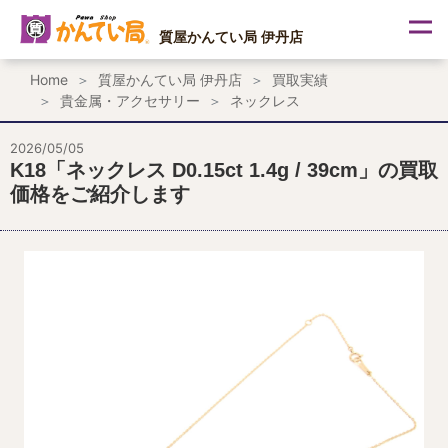
内
容
質屋かんてい局 伊丹店
を
ス
Home
質屋かんてい局 伊丹店
買取実績
キ
貴金属・アクセサリー
ネックレス
ッ
プ
2026/05/05
K18「ネックレス D0.15ct 1.4g / 39cm」の買取
価格をご紹介します