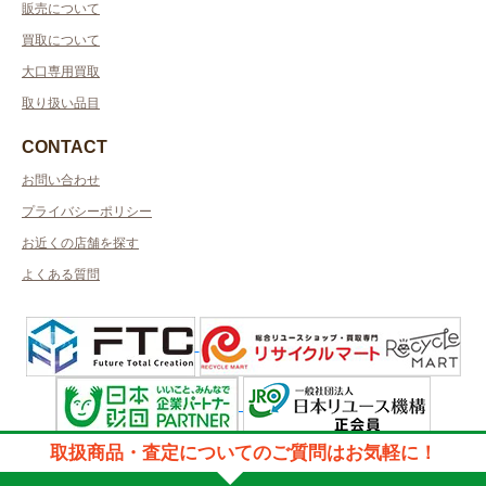
販売について
買取について
大口専用買取
取り扱い品目
CONTACT
お問い合わせ
プライバシーポリシー
お近くの店舗を探す
よくある質問
許可管轄：兵庫県公安委員会
取扱商品・査定についてのご質問はお気軽に！
古物商許可番号：第631132400032号／取得者名日本エスクローサービス
株式会社