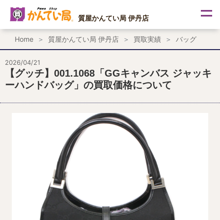
内
容
質屋かんてい局 伊丹店
を
ス
Home
質屋かんてい局 伊丹店
買取実績
バッグ
キ
ッ
プ
2026/04/21
【グッチ】001.1068「GGキャンバス ジャッキ
ーハンドバッグ」の買取価格について