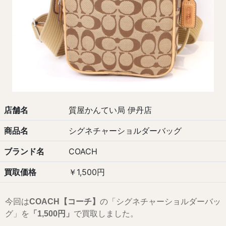
店舗名
質屋かんてい局 伊丹店
商品名
シグネチャーショルダーバッグ
ブランド名
COACH
買取価格
￥1,500円
今回は
COACH【コーチ】
の「シグネチャーショルダーバッ
グ」を
「1,5
00
円」
で買取しました。