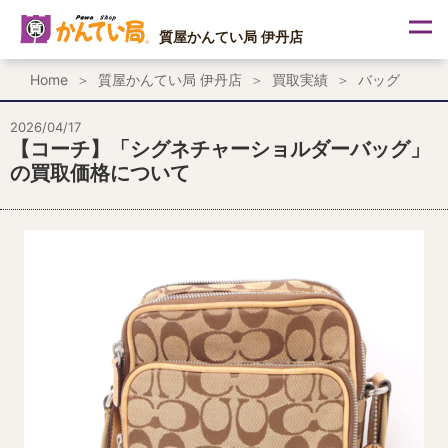
内
容
質屋かんてい局 伊丹店
を
ス
Home
質屋かんてい局 伊丹店
買取実績
バッグ
キ
ッ
プ
2026/04/17
【コーチ】「シグネチャーショルダーバッグ」
の買取価格について