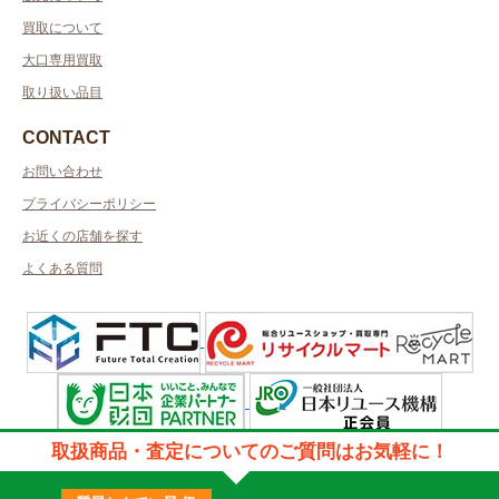
買取について
大口専用買取
取り扱い品目
CONTACT
お問い合わせ
プライバシーポリシー
お近くの店舗を探す
よくある質問
許可管轄：兵庫県公安委員会
取扱商品・査定についてのご質問はお気軽に！
古物商許可番号：第631132400032号／取得者名日本エスクローサービス
株式会社