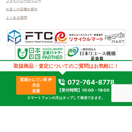
プライバシーポリシー
お近くの店舗を探す
よくある質問
許可管轄：兵庫県公安委員会
取扱商品・査定についてのご質問はお気軽に！
古物商許可番号：第631132400032号／取得者名日本エスクローサービス
株式会社
質屋かんてい局 伊
質屋許可番号：第631372500002号/取得者名株式会社アールティ
072-764-8778
丹店
2023 © kanteikyoku.jp allrights reseved.
【受付時間】10:00 - 19:00
直通
スマートフォンの方はタップして発信できます。