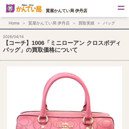
内
容
質屋かんてい局 伊丹店
を
ス
Home
質屋かんてい局 伊丹店
買取実績
バッグ
キ
ッ
プ
2026/04/14
【コーチ】1006「ミニローアン クロスボディ
バッグ」の買取価格について