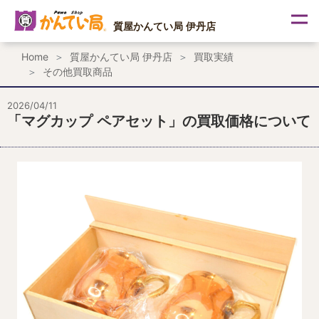
内
容
質屋かんてい局 伊丹店
を
ス
Home
質屋かんてい局 伊丹店
買取実績
キ
その他買取商品
ッ
プ
2026/04/11
「マグカップ ペアセット」の買取価格について