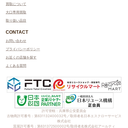
買取について
大口専用買取
取り扱い品目
CONTACT
お問い合わせ
プライバシーポリシー
お近くの店舗を探す
よくある質問
許可管轄：兵庫県公安委員会
古物商許可番号：第631132400032号／取得者名日本エスクローサービス
株式会社
質屋許可番号：第631372500002号/取得者名株式会社アールティ