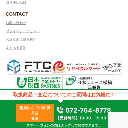
取り扱い品目
CONTACT
お問い合わせ
プライバシーポリシー
お近くの店舗を探す
よくある質問
許可管轄：兵庫県公安委員会
取扱商品・査定についてのご質問はお気軽に！
古物商許可番号：第631132400032号／取得者名日本エスクローサービス
株式会社
質屋かんてい局 伊
質屋許可番号：第631372500002号/取得者名株式会社アールティ
072-764-8778
丹店
2023 © kanteikyoku.jp allrights reseved.
【受付時間】10:00 - 19:00
直通
スマートフォンの方はタップして発信できます。