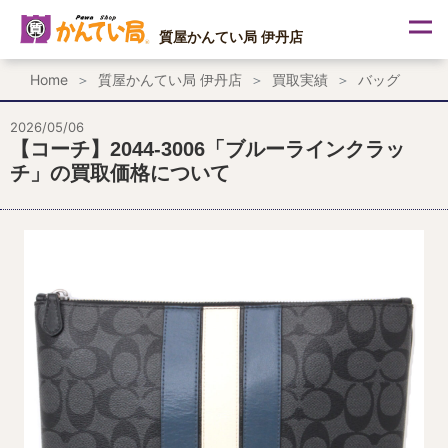
内
容
質屋かんてい局 伊丹店
を
ス
Home
質屋かんてい局 伊丹店
買取実績
バッグ
キ
ッ
プ
2026/05/06
【コーチ】2044-3006「ブルーラインクラッ
チ」の買取価格について