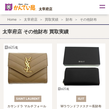
内
容
太宰府店
を
ス
Home
太宰府店
買取実績
財布
その他財布
キ
ッ
プ
太宰府店 その他財布 買取実績
SAINT LAURENT
IS/IT
カサンドラ マルチフォール
Wラウンドファスナー長財布