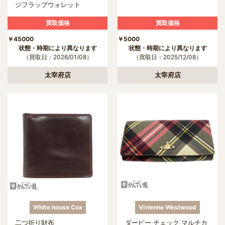
ジフラップウォレット
買取価格
買取価格
￥45000
￥500
状態・時期により異なります
状態・時期により異なります
（買取日：2026/01/08）
（買取日：2025/12/08）
太宰府店
太宰府店
White house Cox
Vivienne Westwood
二つ折り財布
ダービー チェック マルチカ