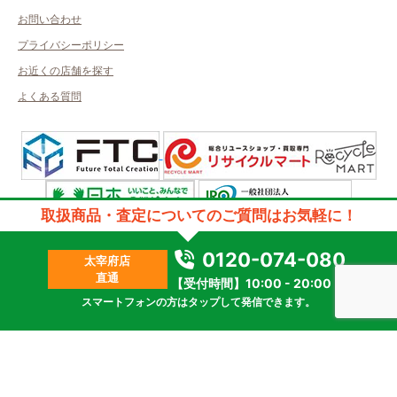
お問い合わせ
プライバシーポリシー
お近くの店舗を探す
よくある質問
取扱商品・査定についてのご質問はお気軽に！
許可管轄：福岡県公安委員会
古物商許可番号：第901131510003号／取得者名：株式会社ネオプラン
0120-074-080
太宰府店
2023 © kanteikyoku.jp allrights reseved.
直通
【受付時間】10:00 - 20:00
スマートフォンの方はタップして発信できます。