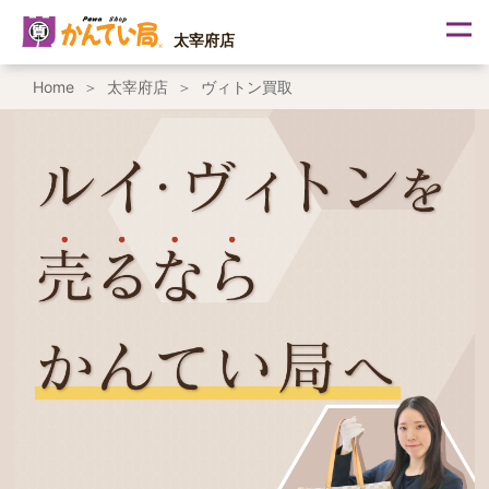
内
容
太宰府店
を
ス
Home
太宰府店
ヴィトン買取
キ
ッ
プ