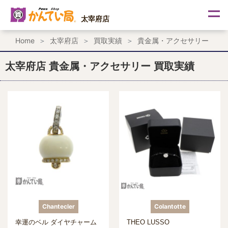
内
容
太宰府店
を
ス
Home
太宰府店
買取実績
貴金属・アクセサリー
キ
ッ
プ
太宰府店 貴金属・アクセサリー 買取実績
Chantecler
Colantotte
幸運のベル ダイヤチャーム
THEO LUSSO