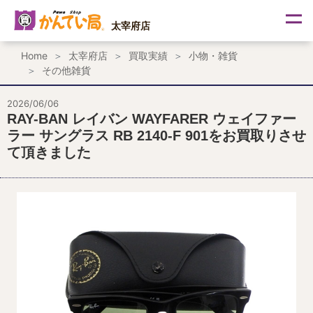
内
容
太宰府店
を
ス
Home
太宰府店
買取実績
小物・雑貨
キ
その他雑貨
ッ
プ
2026/06/06
RAY-BAN レイバン WAYFARER ウェイファー
ラー サングラス RB 2140-F 901をお買取りさせ
て頂きました