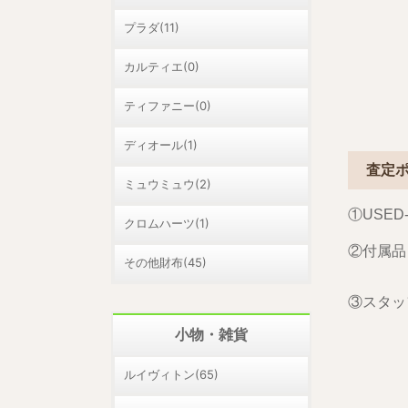
プラダ(11)
カルティエ(0)
ティファニー(0)
ディオール(1)
査定
ミュウミュウ(2)
①USED
クロムハーツ(1)
②付属品
その他財布(45)
③スタッ
小物・雑貨
ルイヴィトン(65)