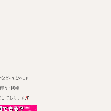
計などのほかにも
着物・陶器
取しております