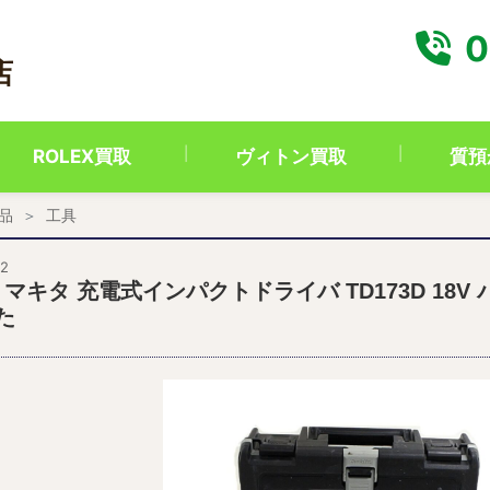
0
店
ROLEX買取
ヴィトン買取
質預
品
工具
02
ta マキタ 充電式インパクトドライバ TD173D 1
た