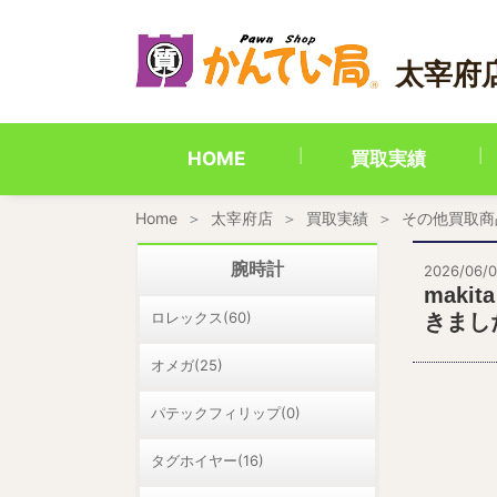
内
容
を
太宰府
ス
キ
ッ
プ
HOME
買取実績
Home
太宰府店
買取実績
その他買取商
腕時計
2026/06/
maki
ロレックス(60)
きまし
オメガ(25)
パテックフィリップ(0)
タグホイヤー(16)