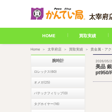
内
容
を
太宰府
ス
キ
ッ
プ
HOME
買取実績
Home
太宰府店
買取実績
貴金属・アク
腕時計
2026/05/
美品 銀
ロレックス(60)
pt95
オメガ(25)
パテックフィリップ(0)
タグホイヤー(16)