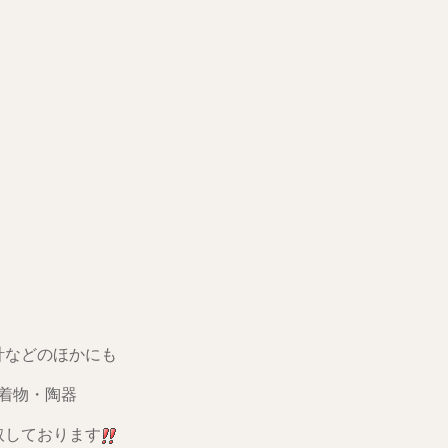
計などのほかにも
着物・陶器
取しております