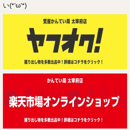
い(*’ω’*)