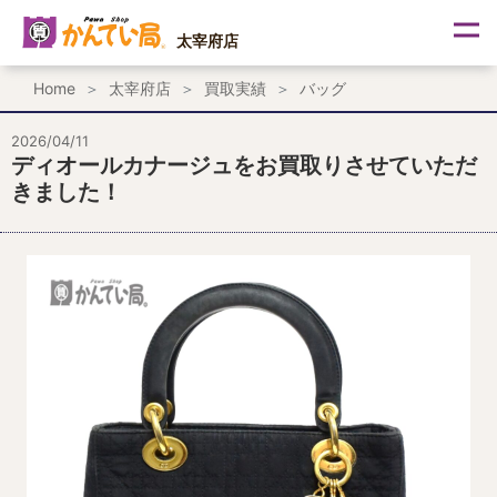
内
容
太宰府店
を
ス
Home
太宰府店
買取実績
バッグ
キ
ッ
プ
2026/04/11
ディオールカナージュをお買取りさせていただ
きました！