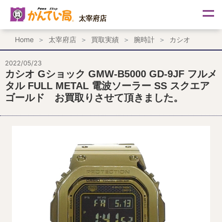
内
容
太宰府店
を
ス
Home
太宰府店
買取実績
腕時計
カシオ
キ
ッ
プ
2022/05/23
カシオ Gショック GMW-B5000 GD-9JF フルメ
タル FULL METAL 電波ソーラー SS スクエア
ゴールド お買取りさせて頂きました。