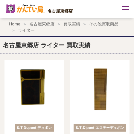
内
容
名古屋東郷店
を
ス
Home
名古屋東郷店
買取実績
その他買取商品
キ
ライター
ッ
プ
名古屋東郷店 ライター 買取実績
S.T Dupont デュポン
S.T.Dipont エステーデュポン