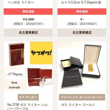
ーン付き ライター
ルド h 5.5cm S.T.Dupont 縦
波ライン
買取価格
買取価格
￥5,000
￥-
（買取日：2025/07/01）
（買取日：2021/08/21）
名古屋東郷店
名古屋東郷店
S.T.デュポン
アルフレッド ダンヒル ロンドン
No.2738 ガス ライター シル
ガス ライター ゴールド
バー /マーブル