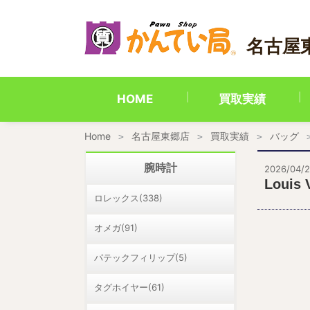
内
容
を
名古屋
ス
キ
ッ
プ
HOME
買取実績
Home
名古屋東郷店
買取実績
バッグ
腕時計
2026/04/
Lou
ロレックス(338)
オメガ(91)
パテックフィリップ(5)
タグホイヤー(61)