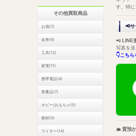
す。特に
その他買取商品
📢
お酒(7)
金券(6)
📲
LINE
写真を送
工具(12)
👇こちら
家電(11)
携帯電話(4)
骨董品(7)
ホビー/おもちゃ(5)
教材(0)
💼
質預
ライター(14)