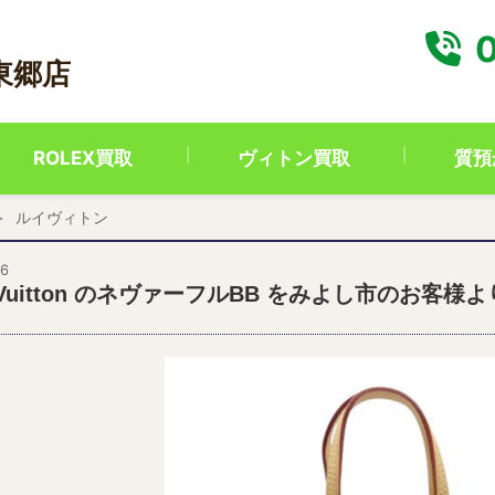
0
東郷店
ROLEX買取
ヴィトン買取
質預
ルイヴィトン
26
is Vuitton のネヴァーフルBB をみよし市のお