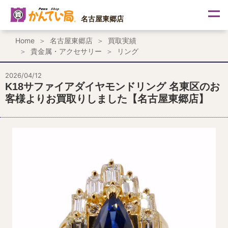
内
容
名古屋東郷店
を
ス
Home
名古屋東郷店
買取実績
キ
貴金属・アクセサリー
リング
ッ
プ
2026/04/12
K18サファイアダイヤモンドリング 名東区のお
客様よりお買取りしました【名古屋東郷店】