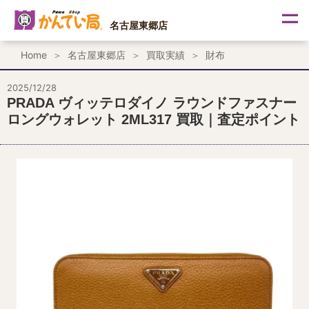
内
容
名古屋東郷店
を
ス
Home
名古屋東郷店
買取実績
財布
キ
ッ
プ
2025/12/28
PRADA ヴィッテロダイノ ラウンドファスナー
ロングウォレット 2ML317 買取｜査定ポイント